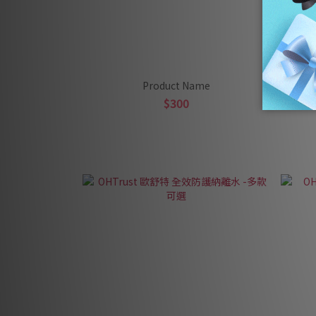
Product Name
$300