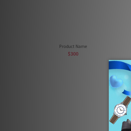
Product Name
$300