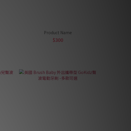
Product Name
$300