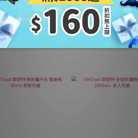
Product Name
Product Name
$300
$300