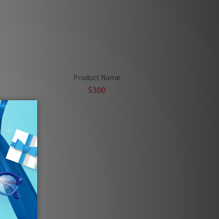
Product Name
$300