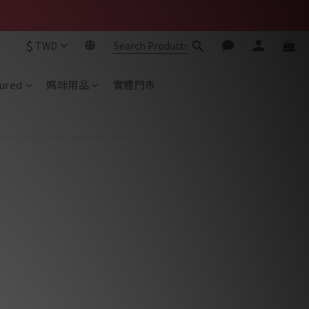
$
TWD
ured
媽咪用品
實體門市