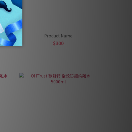
Product Name
$300