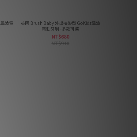
 幼兒聲波電
英國 Brush Baby 外出攜帶型 GoKidz聲波
電動牙刷 -多款可選
NT$680
NT$910