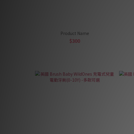
Product Name
$300