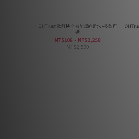
OHTrust 歐舒特 全效防護納離水 -多款可
OHTr
選
NT$108 ~ NT$2,250
NT$2,500