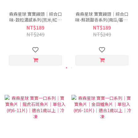
森森星球 寶寶饅頭｜綜合口
森森星球 寶寶饅頭｜綜合口
味-穀粒濃感系列(⿊⽶/紅藜
味-鮮蔬甜⾹系列(南瓜/蕃薯/
⿆/芝麻)｜適合1歲以上｜1包
紅蘿蔔)｜適合1歲以上｜1包
NT$189
NT$189
入(200g)｜冷凍
入(200g)｜冷凍
NT$249
NT$249