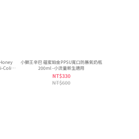
 Honey
小獅王辛巴 蘊蜜鉑金PPSU寬口防脹氣奶瓶
-Colic
200ml -小流量新生適用
e for
NT$330
le)
NT$600