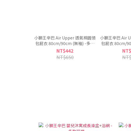
小獅王辛巴 Air Upper 透氣棉圓領
小獅王辛巴 Air 
包屁衣 80cm/90cm (無袖) -多款
包屁衣 80cm/90
可選
可
NT$442
NT$
NT$650
NT$