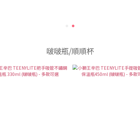
啵啵瓶/順順杯