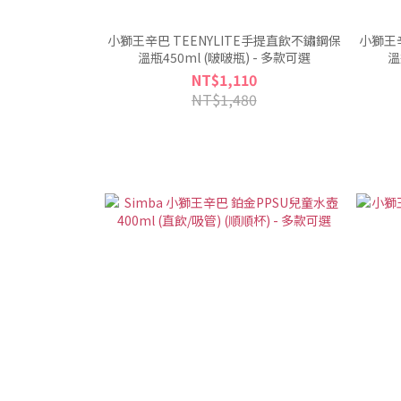
小獅王辛巴 TEENYLITE手提直飲不鏽鋼保
小獅王辛
溫瓶450ml (啵啵瓶) - 多款可選
溫
NT$1,110
NT$1,480