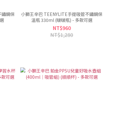
管不鏽鋼保
小獅王辛巴 TEENYLITE手提吸管不鏽鋼保
可選
溫瓶 330ml (啵啵瓶) - 多款可選
NT$960
NT$1,280