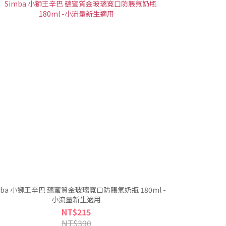
mba 小獅王辛巴 蘊蜜質金玻璃寬口防脹氣奶瓶 180ml -
小流量新生適用
NT$215
NT$390