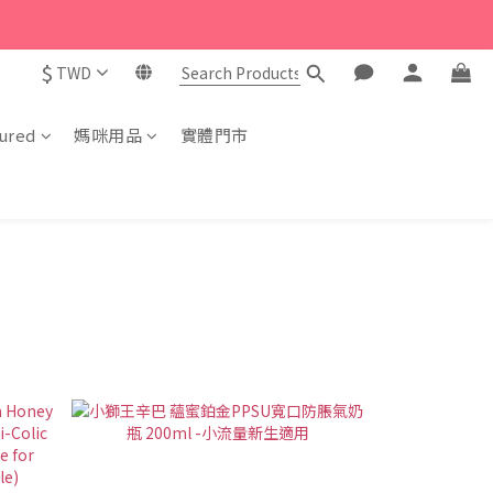
$
TWD
ured
媽咪用品
實體門市