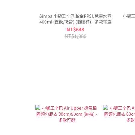
Simba 小獅王辛巴 鉑金PPSU兒童水壺
小獅王
400ml (直飲/吸管) (順順杯) - 多款可選
NT$648
NT$1,080