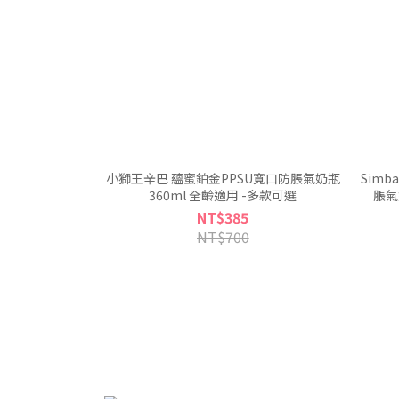
小獅王辛巴 蘊蜜鉑金PPSU寬口防脹氣奶瓶
Sim
360ml 全齡適用 -多款可選
脹氣
NT$385
NT$700