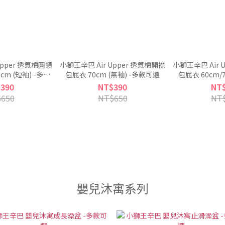
Upper 透氣棉圓領
小獅王辛巴 Air Upper 透氣棉開襟
小獅王辛巴 Air 
cm (短袖) -多款
包屁衣 70cm (無袖) -多款可選
包屁衣 60cm/
選
390
NT$390
NT
650
NT$650
NT
嬰兒沐寓系列