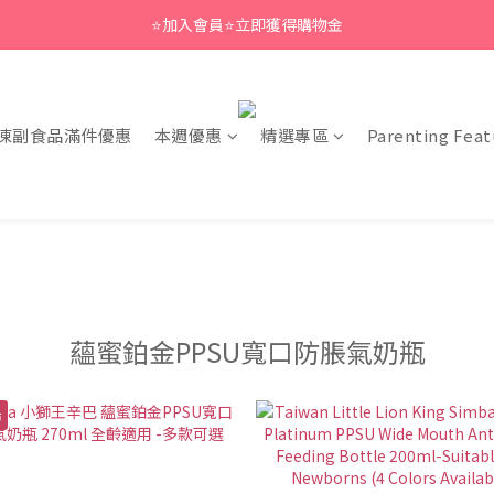
⭐加入會員⭐立即獲得購物金
凍副食品滿件優惠
本週優惠
精選專區
Parenting Feat
蘊蜜鉑金PPSU寬口防脹氣奶瓶
市