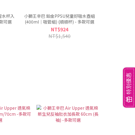
習水杯入
小獅王辛巴 鉑金PPSU兒童好吸水壺組
多款可選
(400ml｜吸管組) (順順杯) - 多款可選
NT$924
NT$1,540
特別優惠