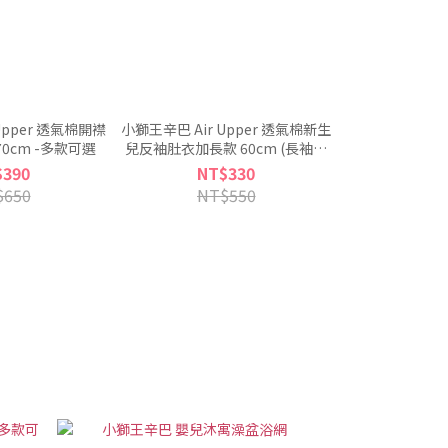
Upper 透氣棉開襟
小獅王辛巴 Air Upper 透氣棉新生
70cm -多款可選
兒反袖肚衣加長款 60cm (長袖) -
多款可選
$390
NT$330
$650
NT$550