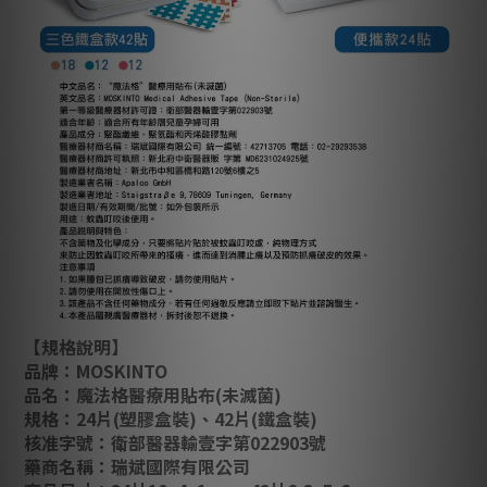
【規格說明】
品牌：MOSKINTO
品名：魔法格醫療用貼布(未滅菌)
規格：24片(塑膠盒裝)、42片(鐵盒裝)
核准字號：衛部醫器輸壹字第022903號
藥商名稱：瑞斌國際有限公司