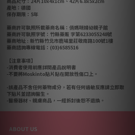
商品尺寸：24片10x4x1cm、42片6.8x5x2cm
產地：德國
保存期限：5年
藥商許可執照所載藥商名稱：俏媽咪婦幼親子館
藥商許可執照字號：竹縣藥販 字第6233055248號
藥商地址 : 新竹縣竹北市鹿場里莊敬南路100號1樓
藥商諮詢專線電話：(03)6585516
【注意事項】
-消費者使用前應詳閱產品說明書
-不要將Moskinto貼片貼在開放性傷口上。
-該產品不含任何藥物成分，若有任何過敏反應請立即取
下貼片並諮詢醫生。
-醫療器材、親膚商品，一經拆封後恕不退換。
ABOUT US