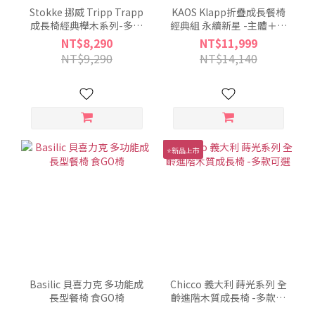
Stokke 挪威 Tripp Trapp
KAOS Klapp折疊成長餐椅
成長椅經典櫸木系列-多款
經典組 永續新星 -主體＋護
可選
圍＋餐盤
NT$8,290
NT$11,999
NT$9,290
NT$14,140
⭐新品上市
Basilic 貝喜力克 多功能成
Chicco 義大利 蒔光系列 全
長型餐椅 食GO椅
齡進階木質成長椅 -多款可
選