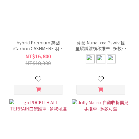
hybrid Premium 英國
荷蘭 Nuna ixxa™ swiv 輕
iCarbon CASHMERE 羽量
量碳纖維橫移推車 -多款可
秒收雙向推車 -多款可選
選
NT$16,800
NT$18,300