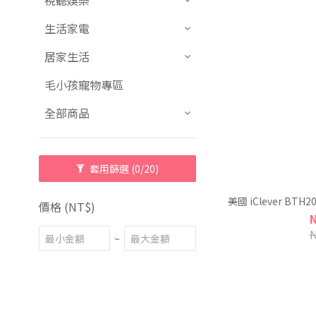
視聽娛樂
生活家電
居家生活
毛小孩寵物專區
全部商品
套用篩選
(0/20)
美國 iClever B
價格 (NT$)
~