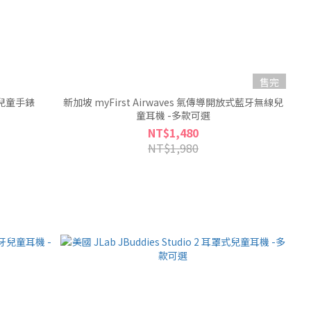
售完
智慧兒童手錶
新加坡 myFirst Airwaves 氣傳導開放式藍牙無線兒
童耳機 -多款可選
NT$1,480
NT$1,980