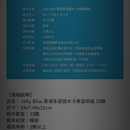
【規格說明】
品名：Jelly Blox 果凍多感積木卡車冒險組 35顆
尺寸：35x7.49x32cm
積木數量：35顆
積木材質：橡膠
適用年齡：2歲以上