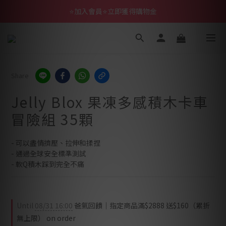
⭐加入會員⭐立即獲得購物金
Share
Jelly Blox 果凍多感積木卡車
冒險組 35顆
- 可以盡情擠壓、拉伸和揉捏
- 通過全球安全標準測試
- 軟Q積木踩到完全不痛
Until
08/31 16:00
爸氣回饋｜指定商品滿$2888 送$160（累折
無上限） on order