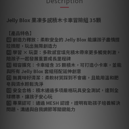
Description
Jelly Blox 果凍多感積木卡車冒險組 35顆
【產品特色】
1️⃣ 創造力釋放：柔軟安全的 Jelly Blox 能讓孩子盡情捏
拉擠壓，玩出無限創造力
2️⃣ 學習 × 玩耍：多款感官填充積木帶來更多觸覺刺激，
陪孩子一起發展重要成長里程碑
3️⃣ 相容擴充：卡車組含 35 顆積木，可打造小卡車，並能
與所有 Jelly Blox 套組搭配延伸創意
4️⃣ 無異味好清潔：柔軟材質踩到不會痛，且能用溫和肥
皂與清水輕鬆洗淨
5️⃣ 安全合格：積木通過多項嚴格玩具安全測試，達到全
球標準，讓孩子安心玩
6️⃣ 專業認可：通過 MESH 認證，證明有助孩子培養解決
問題、溝通與自我調節等關鍵能力