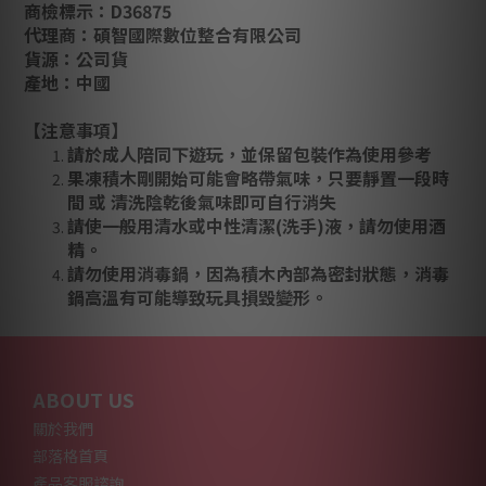
商檢標示：D36875
代理商：碩智國際數位整合有限公司
貨源：公司貨
產地：中國
【注意事項】
請於成人陪同下遊玩，並保留包裝作為使用參考
果凍積木剛開始可能會略帶氣味，只要靜置一段時
間 或 清洗陰乾後氣味即可自行消失
請使一般用清水或中性清潔(洗手)液，請勿使用酒
精。
請勿使用消毒鍋，因為積木內部為密封狀態，消毒
鍋高溫有可能導致玩具損毀變形。
ABOUT US
關於我們
部落格首頁
產品客服諮詢