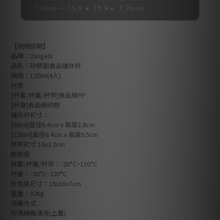
【規格說明】
品牌：2angels
品名：矽膠副食品儲存杯
規格：120ml(4入)
材質
[杯套/杯蓋/杯架]食品級PP
[杯身]食品級矽膠
儲存杯尺寸：
[60ml]直徑6.4cm x 高度3.8cm
[120ml]直徑6.4cm x 高度6.5cm
杯架尺寸:16x3.2cm
耐熱度
杯套/杯蓋/杯架：-20°C~110°C
杯身：-30°C~220°C
外包裝尺寸：16x16x7cm
重量：326g
消毒方式
可洗碗機清洗(上蓋)