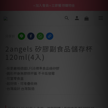
⭐加入會員⭐立即獲得購物金
分享到
2angels 矽膠副食品儲存杯
120ml(4入)
-採更嚴格德國LFGB標準食品級矽膠
-圓形杯身無膠條杯蓋 不卡垢發霉
-可當零食盒
-超好擠、可堆疊收納
-台灣設計 台灣製造