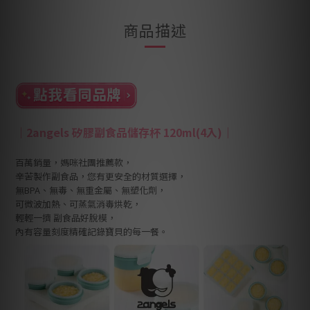
商品描述
｜
2angels 矽膠副食品儲存杯 120ml(4入)
｜
百萬銷量，媽咪社團推薦款，
辛苦製作副食品，您有更安全的材質選擇，
無BPA、無毒、無重金屬、無塑化劑，
可微波加熱、可蒸氣消毒烘乾，
輕輕一擠 副食品好脫模，
內有容量刻度精確記錄寶貝的每一餐。