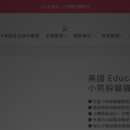
⭐加入會員⭐立即獲得購物金
冷凍副食品滿件優惠
本週優惠
精選專區
育兒精選
美國 Educa
小熊躲貓
● 可愛小熊躲貓貓配
● 透過顏色與圖案配
● 立體房屋設計，引
● 多種玩法與難度層
● 強化手眼協調與精