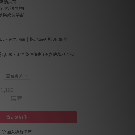
子互動共玩
安全耐玩好抓握
啟蒙與成長學習
店，爸氣回饋｜指定商品滿$2888 送
1,000，即享免運優惠 (不含離島地區和
查看更多
1,180
售完
貨到通知我
加入追蹤清單