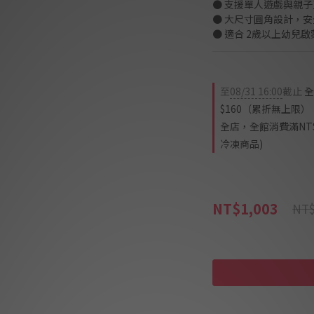
● 支援單人遊戲與親
● 大尺寸圓角設計，
● 適合 2歲以上幼兒
至
08/31 16:00
截止
全
$160（累折無上限）
全店，全館消費滿NT$
冷凍商品)
NT$1,003
NT$