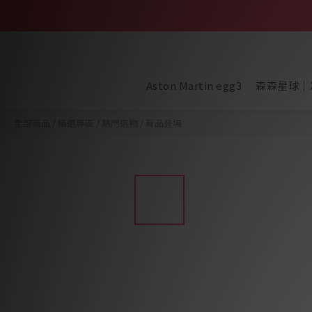
Aston Martin egg3
森森星球｜
全部商品
/
精選專區
/
熱門選物
/
新品登場