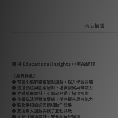
商品描述
美國 Educational Insights 小熊躲貓貓
【產品特色】
● 可愛小熊躲貓貓配對遊戲，提升學習興趣
● 透過顏色與圖案配對，培養觀察與辨識力
● 立體房屋設計，引導幼兒動手操作探索
● 多種玩法與難度層級，循序提升思考能力
● 強化手眼協調與精細動作發展
● 支援單人遊戲與親子互動共玩
● 大尺寸圓角設計，安全耐玩好抓握