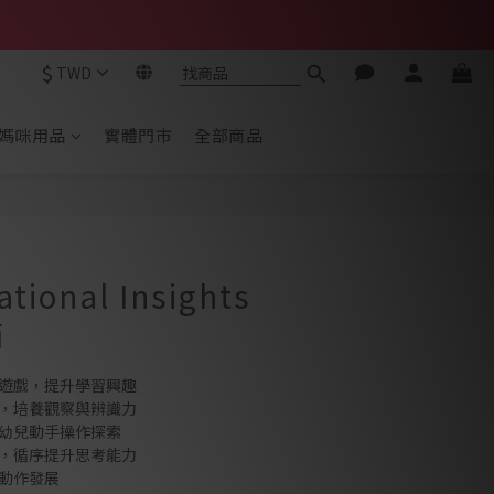
$
TWD
媽咪用品
實體門市
全部商品
tional Insights
貓
對遊戲，提升學習興趣
對，培養觀察與辨識力
導幼兒動手操作探索
級，循序提升思考能力
細動作發展