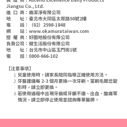
Jiangsu Co., Ltd.
進 口 商
：
齒潔淨有限公司
地 址
：
臺北市大同區太原路50號2樓
電 話
：
（02）2598-1848
網 站
：
www.okamurataiwan.com
授 權 商
：
好園地股份有限公司
負責公司
：
健生活股份有限公司
地 址
：
台北市中山區玉門街1號
電 話
：
0800-666-102
【注意事項】
兒童使用時，請家長陪同指導正確使用方法。
牙醫建議每 2-3 個月更換一次牙刷。當刷毛開岔變
形時，請立卽更換。
若使用過程中出現牙齒或牙齦不適、出血、酸痛等
情況，請立卽停止使用並諮詢專業醫師。