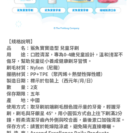
【規格說明】
品 名：鯊魚寶寶造型 兒童牙刷
用 途
：
口腔清潔，專為0-4歲兒童設計，溫和淸潔不
傷牙，幫助兒童從小養成健康刷牙習慣。
刷毛材質
：
Nylon（尼龍）
握柄材質
：
PP+TPE（聚丙烯＋熱塑性彈性體）
製造日期
：
標示於包裝上（西元年/月/日）
數 量
：
2支
保存期限
：
五年
產 地
：
中國
使用方式
：
取牙刷前端刷毛顏色提示量的牙膏，輕握牙
刷，刷毛與牙齦呈 45°，用小圓弧方式由上往下刷滿2分
鐘，輕柔清潔牙齒內外側與咬合面，最後漱口加強清潔。
保存方式
：
請置於乾燥陰涼處，避免陽光直接曝曬。
製 造 商
：
Ascend Excellence Daily Products