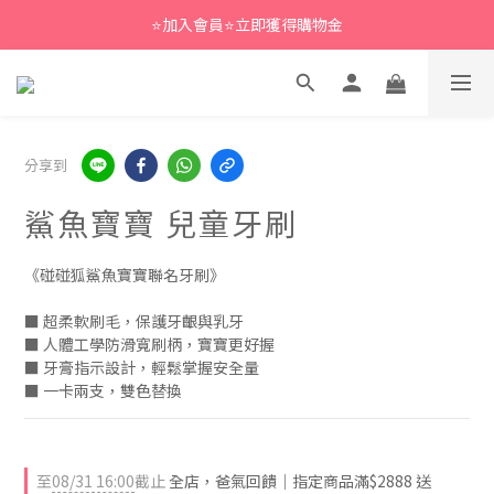
⭐加入會員⭐立即獲得購物金
分享到
鯊魚寶寶 兒童牙刷
《碰碰狐鯊魚寶寶聯名牙刷》
■ 超柔軟刷毛，保護牙齦與乳牙
■ 人體工學防滑寬刷柄，寶寶更好握
■ 牙膏指示設計，輕鬆掌握安全量
■ 一卡兩支，雙色替換
至
08/31 16:00
截止
全店，爸氣回饋｜指定商品滿$2888 送