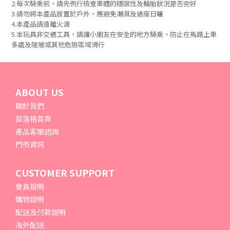
2.每次騎乘前，請先例行檢查車體的穩固性及輪胎狀況是否完好
3.請勿將本產品放置於戶外，應避免潮濕及過度日曬
4.本產品請遠離火源
5.本玩具非交通工具，請讓小朋友在安全的地方騎乘，防止在馬路上車
多處及陡坡或其他危險區域滑行
ABOUT US
關於我們
部落格首頁
產品客服諮詢
門市資訊
CUSTOMER SUPPORT
會員說明
購物說明
配送及付款說明
海外配送