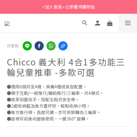
⭐加入會員⭐立即獲得購物金
分享到
Chicco 義大利 4合1多功能三
輪兒童推車 -多款可選
●適用6個月至4歲，具備4種成長型配置。
●親子互動/一般推行/輔助推行/三輪車，共4模式。
●皮革前圍扶手，搭配五點式安全帶。
●2處收納籃及後方置杯架，輕鬆收納小物。
●後方推行桿，高度可調，亦可拆卸轉為三輪車。
●座椅可前後向變換使用，一鍵360° 旋轉。