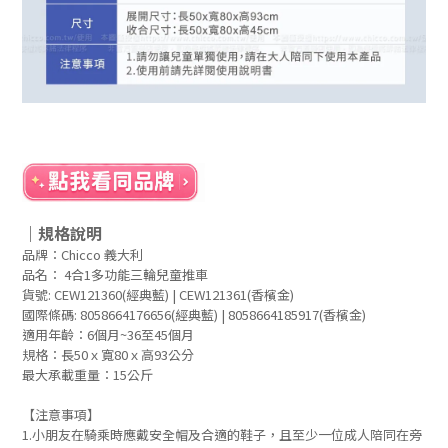
｜規格說明
品牌：Chicco
義大利
品名： 4合1多功能三輪兒童推車
貨號: CEW121360(經典藍) | CEW121361(香檳金)
國際條碼: 8058664176656(經典藍) | 8058664185917(香檳金)
適用年齡：6個月~36至45個月
規格：長50ｘ寬80ｘ高93公分
最大承載重量：15公斤
【注意事項】
1.小朋友在騎乘時應戴安全帽及合適的鞋子，且至少一位成人陪同在旁