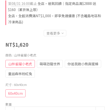
至
08/31 16:00
截止
全店，爸氣回饋｜指定商品滿$2888 送
$160（累折無上限）
全店，全館消費滿NT$1,000，即享免運優惠 (不含離島地區和
冷凍商品)
查看更多
NT$1,620
顏色
: 山林雀躍小老虎
山林雀躍小老虎
萌萌恐龍世界
你追我跑小熊與蜜蜂
童話森林粉紅兔
尺寸
: 60x40cm
60x40cm
數量