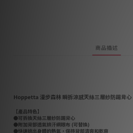
商品描述
Hoppetta 漫步森林 瞬拆涼感天絲三層紗防踢背心 
【產品特色】
●可拆換天絲三層紗防踢背心
●附加背部透氣排汗網眼布 (可替換)
●快速排出身體的熱氣，保持背部清爽和乾爽