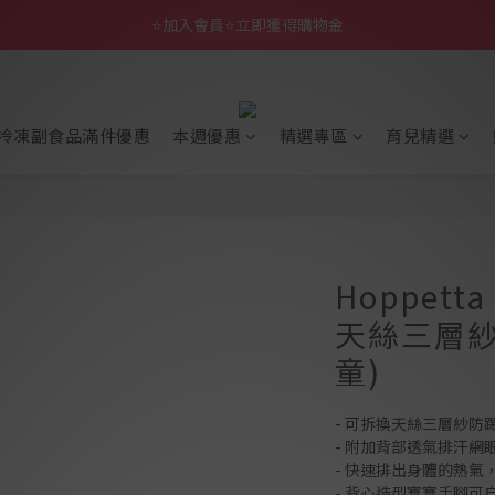
⭐加入會員⭐立即獲得購物金
冷凍副食品滿件優惠
本週優惠
精選專區
育兒精選
Hoppet
天絲三層紗
童)
- 可拆換天絲三層紗防
- 附加背部透氣排汗網眼
- 快速排出身體的熱氣
- 背心造型寶寶手腳可