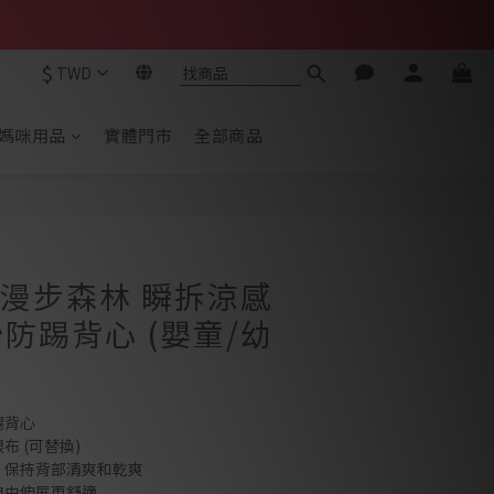
$
TWD
媽咪用品
實體門市
全部商品
立即購買
ta 漫步森林 瞬拆涼感
防踢背心 (嬰童/幼
踢背心
布 (可替換)
，保持背部清爽和乾爽
自由伸展更舒適