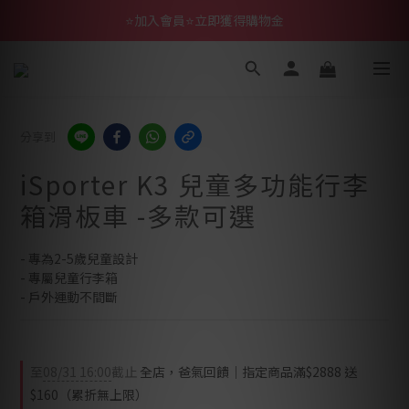
⭐加入會員⭐立即獲得購物金
分享到
iSporter K3 兒童多功能行李
箱滑板車 -多款可選
- 專為2-5歲兒童設計
- 專屬兒童行李箱
- 戶外運動不間斷
至
08/31 16:00
截止
全店，爸氣回饋｜指定商品滿$2888 送
$160（累折無上限）