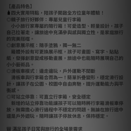
【產品特色】
四大實用特點，陪孩子開啟全方位童年體驗！
🧳
◎親子旅行好夥伴：專屬兒童行李箱
小小旅行家專屬的隨行箱！可愛造型、輕量設計，孩子
自己拉著走，讓旅途中充滿參與感與獨立性，是家庭旅行
的完美搭檔。
◎創意展示框：隨手塗鴉，獨一無二
箱體外設有可更換展示框，孩子可畫圖、寫字、貼貼
紙，發揮創意變成移動畫展，旅途中也能隨時展現自己的
小小藝術品。
◎滑板車模式：邊走邊玩，戶外運動不間斷
滑板車與行李箱合而為一！簡單折疊變形，穩定滑行設
計，讓孩子在公園、校園中自由奔馳，提升運動能力與平
衡感。
◎可站立停靠：可直立行李箱，安全穩定
新增的站立停靠功能讓孩子可以隨時將行李箱滑板車停
放，無需擔心滑行過程中不穩定的問題。無論在旅行途中
還是戶外遊玩，隨時讓孩子停放休息，保持穩定。
🎒 滿足孩子日常與旅行的全場景需求