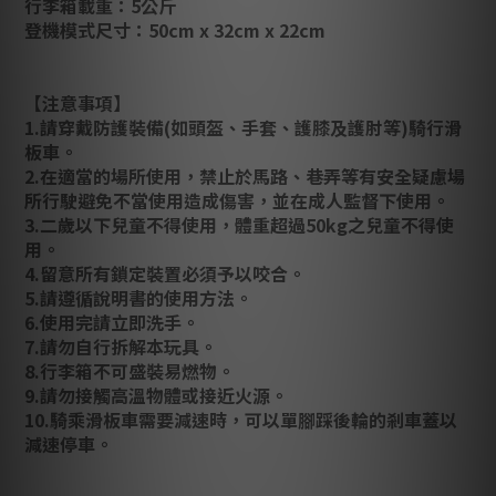
行李箱載重：5公斤
登機模式尺寸：50cm x 32cm x 22cm
【注意事項】
1.請穿戴防護裝備(如頭盔、手套、護膝及護肘等)騎行滑
板車。
2.在適當的場所使用，禁止於馬路、巷弄等有安全疑慮場
所行駛避免不當使用造成傷害，並在成人監督下使用。
3.二歲以下兒童不得使用，體重超過50kg之兒童不得使
用。
4.留意所有鎖定裝置必須予以咬合。
5.請遵循說明書的使用方法。
6.使用完請立即洗手。
7.請勿自行拆解本玩具。
8.行李箱不可盛裝易燃物。
9.請勿接觸高溫物體或接近火源。
10.騎乘滑板車需要減速時，可以單腳踩後輪的剎車蓋以
減速停車。