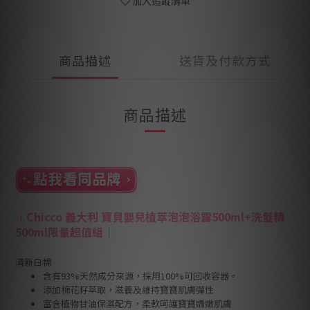
加入追蹤清單
商品描述
送貨及付款方式
商品描述
｜
Chicco 義大利 寶貝嬰兒植萃泡泡浴露500ml+洗髮精
500ml限量超值組
｜
清新白棉
含有93%天然成分來源，採用100%可回收容器。
添加棉花籽萃取，滋養及維持寶寶肌膚彈性
富含植物甘油保濕配方，柔軟呵護寶寶嬌嫩肌膚