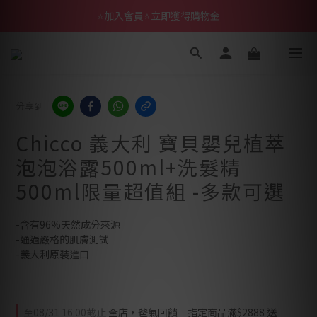
⭐加入會員⭐立即獲得購物金
分享到
Chicco 義大利 寶貝嬰兒植萃
泡泡浴露500ml+洗髮精
500ml限量超值組 -多款可選
-含有96%天然成分來源
-通過嚴格的肌膚測試
-義大利原裝進口
至
08/31 16:00
截止
全店，爸氣回饋｜指定商品滿$2888 送