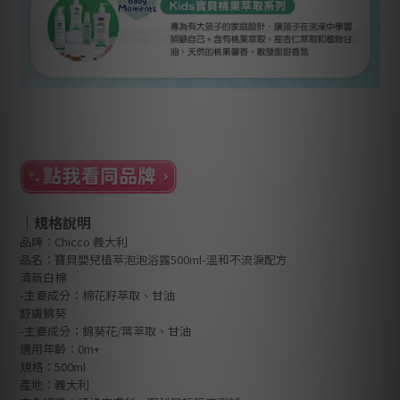
｜規格說明
品牌：Chicco
義大利
品名：寶貝嬰兒植萃泡泡浴露500ml-溫和不流淚配方
清新白棉
-主要成分：棉花籽萃取、甘油
舒膚錦葵
-主要成分：錦葵花/葉萃取、甘油
適用年齡：0m+
規格：500ml
產地：義大利