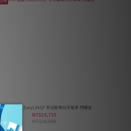
品上市
ECARO 德國 EasyLifeQF 多功能單向手推車 閃曜黑
NT$15,725
NT$18,500