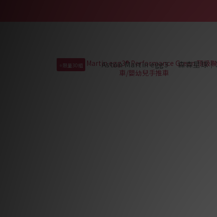
Aston Martin egg3
森森星球｜
⭐限量30組