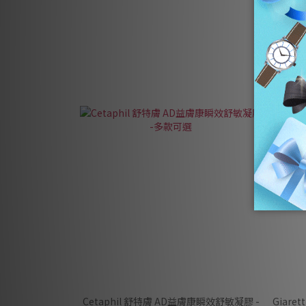
⭐全新升
Cetaphil 舒特膚 AD益膚康瞬效舒敏凝膠 -
Giare