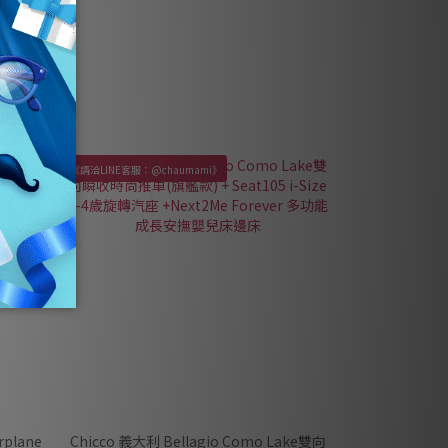
《請洽LINE客服：@chaumami》
plane
Chicco 義大利 Bellagio Como Lake雙向