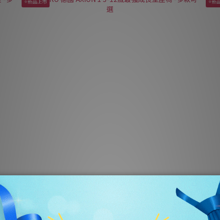
⭐新品上市
⭐新
-多款
RECARO 德國 AXION 1 3-12歲最強成長型座椅 -多款可選
R
NT$14,280
NT$16,800