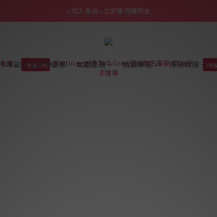
⭐加入會員⭐立即獲得購物金
冷凍副食品滿件優惠
本週優惠
精選專區
育兒精選
⭐限量70組
⭐限