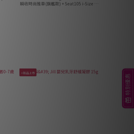
瞬收時尚推車(旗艦款) + Seat105 i-Size 0-
4歲旋轉汽座 +Next2Me Forever 多功能成
長安撫嬰兒床邊床
⭐新品上市
特別優惠