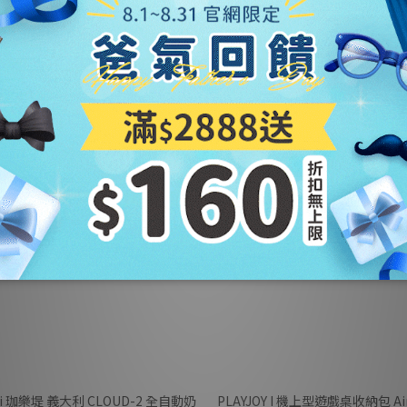
級
⭐新品上市
tti 珈樂堤 義大利 CLOUD-2 全自動奶
PLAYJOY I 機上型遊戲桌收納包 Air