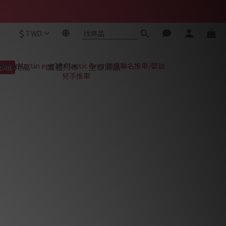
$
TWD
媽咪用品
實體門市
全部商品
量68組