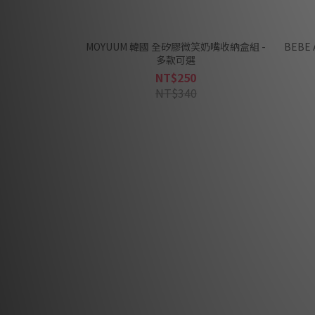
MOYUUM 韓國 全矽膠微笑奶嘴收納盒組 -
BEB
多款可選
NT$250
NT$340