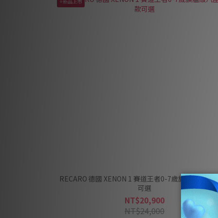
⭐新品上市
RECARO 德國 XENON 1 賽道王者0-7歲旗艦級汽座 
可選
NT$20,900
NT$24,000