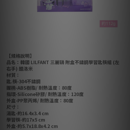
【規格說明】
品名：
韓國 LILFANT 三麗鷗 附盒不鏽鋼學習匙筷組 (左
右手) 酷洛米
材質：
匙.筷-304不鏽鋼
握柄-ABS樹脂/ 耐熱溫度：80度
指環-Silicone矽膠/ 耐熱溫度：120度
外盒-PP聚丙烯/ 耐熱溫度：80度
尺寸：
湯匙-約16.4x3.4 cm
學習筷-約17x5 cm
外盒-約5.7x18.8x4.2 cm