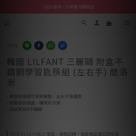
⭐加入會員⭐立即獲得購物金
分享到
韓國 LILFANT 三麗鷗 附盒不
鏽鋼學習匙筷組 (左右手) 酷洛
米
- 學習筷指環可拆卸調整，左右手皆適用
- 附靜音收納盒，攜帶好方便
- 高品質304不鏽鋼
至
08/31 16:00
截止
全店，爸氣回饋｜指定商品滿$2888 送