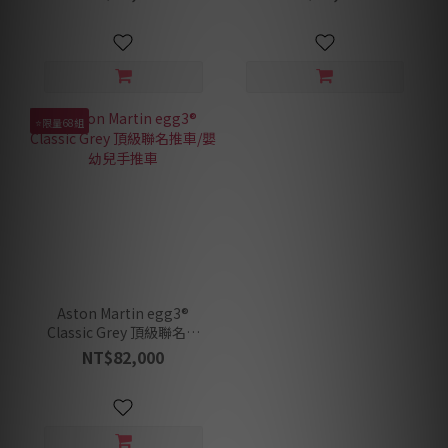
⭐限量68組
Aston Martin egg3®
Classic Grey 頂級聯名推
車/嬰幼兒手推車
NT$82,000