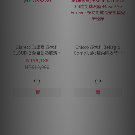
Giaretti 珈樂堤 義大利
Chicco 義大利 Bellagio
CLOUD-2 全自動奶瓶清洗
Como Lake雙向瞬收時尚
機 (GT-WBR828)
推車(旗艦款) + Seat105 i-
NT$9,188
Size 0-4歲旋轉汽座
NT$12,980
+Next2Me Forever 多功能
成長安撫嬰兒床邊床