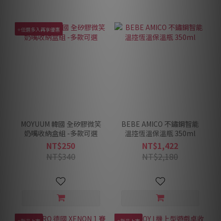
⭐任選多入再享優惠
MOYUUM 韓國 全矽膠微笑
BEBE AMICO 不鏽鋼智能
奶嘴收納盒組 -多款可選
溫控恆溫保溫瓶 350ml
NT$250
NT$1,422
NT$340
NT$2,180
⭐新品上市
⭐新品上市