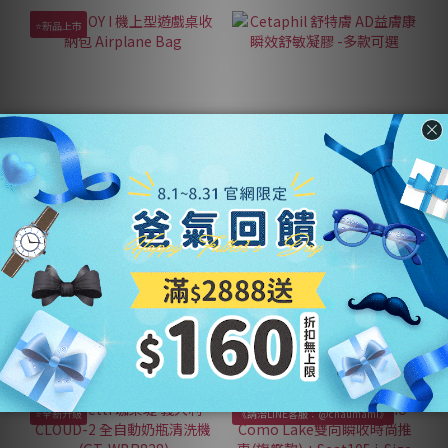
⭐新品上市
PLAYJOY I 機上型遊戲桌收
Cetaphil 舒特膚 AD益膚康
納包 Airplane Bag
瞬效舒敏凝膠 -多款可選
NT$918
NT$712 ~ NT$1,330
NT$1,020
NT$1,780
⭐全新升級
《請洽LINE客服：@chaumami》