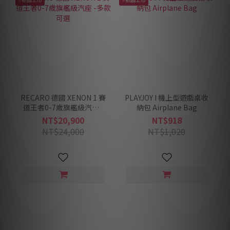
RECARO 德國 XENON 1 賽
PLAYJOY I 機上型遊戲桌收
道王者0-7歲旗艦級汽座 -
納包 Airplane Bag
多款可選
NT$20,900
NT$918
NT$24,000
NT$1,020