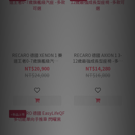
RECARO 德國 XENON 1 賽
RECARO 德國 AXION 1 3-
道王者0-7歲旗艦級汽座 -
12歲最強成長型座椅 -多款
多款可選
可選
NT$20,900
NT$14,280
NT$24,000
NT$16,800
⭐新品上市