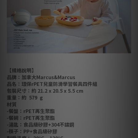
【規格說明】
品牌：加拿大Marcus&Marcus
品名：環保rPET兒童防滑學習餐具四件組
包裝尺寸：約 21.2 x 20.5 x 5.5 cm
重量：約 579 g
材質
-餐盤：rPET再生聚酯
-餐碗：rPET再生聚酯
-湯匙：食品級矽膠+304不鏽鋼
-筷子：PP+食品級矽膠
耐受溫度：-20°C ~ 120°C