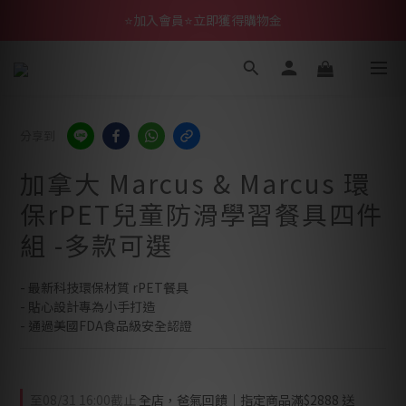
⭐加入會員⭐立即獲得購物金
分享到
加拿大 Marcus & Marcus 環
保rPET兒童防滑學習餐具四件
組 -多款可選
- 最新科技環保材質 rPET餐具
- 貼心設計專為小手打造
- 通過美國FDA食品級安全認證
至
08/31 16:00
截止
全店，爸氣回饋｜指定商品滿$2888 送