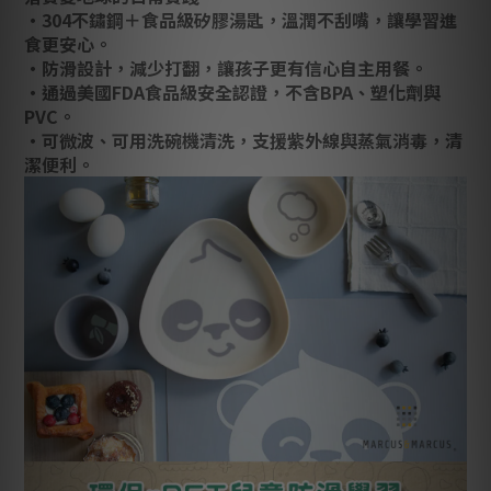
‧304不鏽鋼＋食品級矽膠湯匙，溫潤不刮嘴，讓學習進
食更安心。
‧防滑設計，減少打翻，讓孩子更有信心自主用餐。
‧通過美國FDA食品級安全認證，不含BPA、塑化劑與
PVC。
‧可微波、可用洗碗機清洗，支援紫外線與蒸氣消毒，清
潔便利。