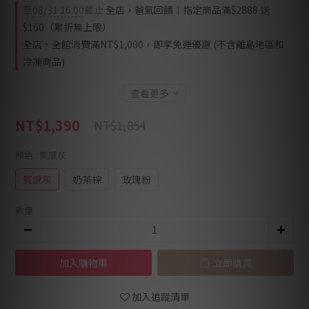
至
08/31 16:00
截止
全店，爸氣回饋｜指定商品滿$2888 送
$160（累折無上限）
全店，全館消費滿NT$1,000，即享免運優惠 (不含離島地區和
冷凍商品)
查看更多
NT$1,390
NT$1,854
顏色
: 質感灰
質感灰
奶茶棕
玫瑰粉
數量
加入購物車
立即購買
加入追蹤清單