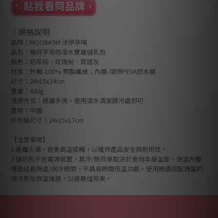
｜規格說明
品牌：MOOIMOM 沐伊孕哺
品名：幾何字母防潑水雙層儲乳包
顏色：奶茶棕、玫瑰粉、質感灰
材質：外層-100% 聚酯纖維；內層-環保PEVA防水層
尺寸：24x15x34cm
重量：420g
洗滌方式：建議手洗，使用清水清潔髒污處即可
產地：中國
外包裝尺寸：24x15x17cm
【注意事項】
1.遠離火源，避免高溫接觸，以確保產品安全與耐用性。
2.儲奶包不含電源裝置，其冷/熱效果取決於食物本身溫度。保溫內層
僅能延長保溫/保冷時間，不具長時間恆溫功能。使用時請搭配適當的
保冷劑及保溫措施，以達最佳效果。