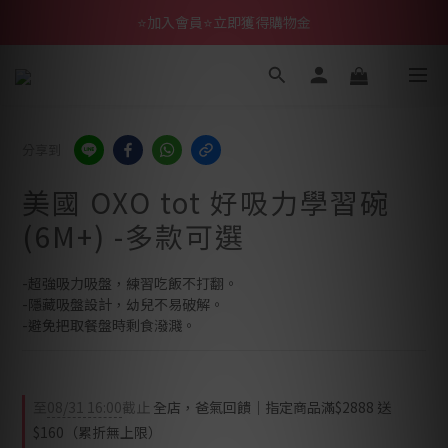
⭐加入會員⭐立即獲得購物金
分享到
美國 OXO tot 好吸力學習碗
(6M+) -多款可選
-超強吸力吸盤，練習吃飯不打翻。
-隱藏吸盤設計，幼兒不易破解。
-避免把取餐盤時剩食潑濺。
至
08/31 16:00
截止
全店，爸氣回饋｜指定商品滿$2888 送
$160（累折無上限）