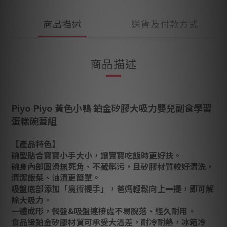
商品描述
送貨及付款方式
商品描述
Piyo Piyo 黃色小鴨 鉑金矽膠大吸力嬰兒副食學習
蛋糕碗蓋組
【產品特色】
碗型貼合寶寶小手大小，讓寶寶吃飯時更好扶。
碗身內部圓滑無死角、不藏髒污，且矽膠材質較好清洗，
清潔飯菜、油漬更簡單。
吸盤底部添加「魔術提手」，爸媽輕鬆向上一提，即可解
除大吸力。
一體成形，餐盤&吸盤連接處不易脫落、經久耐用。
食品級鉑金矽膠材質可承受大溫差，耐冷耐熱，冰箱冷