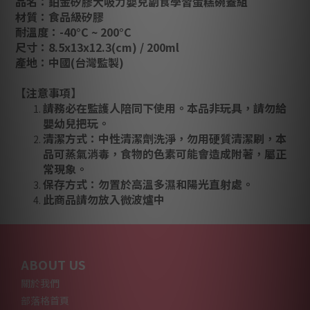
品名：
鉑金矽膠大吸力嬰兒副食學習蛋糕碗蓋組
材質：食品級矽膠
耐溫度：-40°C ~ 200°C
尺寸：8.5x13x12.3(cm) / 200ml
產地：中國(台灣監製)
【注意事項】
請務必在監護人陪同下使用。本品非玩具，請勿給
嬰幼兒把玩。
清潔方式：中性清潔劑洗淨，勿用硬質清潔刷，本
品可蒸氣消毒，食物的色素可能會造成附著，屬正
常現象。
保存方式：勿置於高溫多濕和陽光直射處。
此商品請勿放入微波爐中
ABOUT US
關於我們
部落格首頁