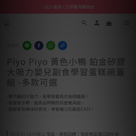
⭐加入會員⭐立即獲得購物金
分享到
Piyo Piyo 黃色小鴨 鉑金矽膠
大吸力嬰兒副食學習蛋糕碗蓋
組 -多款可選
-掀不翻的大吸力，是學習餐具也是固齒器！
-銜接長牙期，副食品時期的百變餐具組。
-輕鬆享受美味好食光，學會獨立吃飯超EASY！
至
08/31 16:00
截止
全店，爸氣回饋｜指定商品滿$2888 送