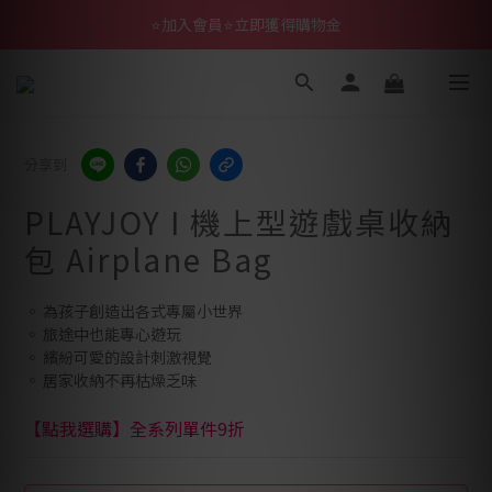
⭐加入會員⭐立即獲得購物金
分享到
PLAYJOY I 機上型遊戲桌收納
包 Airplane Bag
◦ 為孩子創造出各式專屬小世界
◦ 旅途中也能專心遊玩
◦ 繽紛可愛的設計刺激視覺
◦ 居家收納不再枯燥乏味
【點我選購】全系列單件9折