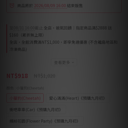
商品將於
2026/08/09 16:00
結束販售
至
08/31 16:00
截止
全店，爸氣回饋｜指定商品滿$2888 送
$160（累折無上限）
全店，全館消費滿NT$1,000，即享免運優惠 (不含離島地區和
冷凍商品)
查看更多
NT$918
NT$1,020
顏色
: 小獵豹(Cheetah)
小獵豹(Cheetah)
愛心滿滿(Heart)《預購九月初》
衝吧車車(Car)《預購九月初》
繽紛花園(Flower Party)《預購九月初》