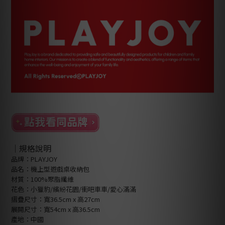
｜規格說明
品牌：PLAYJOY
品名：機上型遊戲桌收納包
材質：100%聚脂纖維
花色：小獵豹/繽紛花園/衝吧車車/愛心滿滿
摺疊尺寸：寬36.5cm x 高27cm
展開尺寸：寬54cm x 高36.5cm
產地：中國