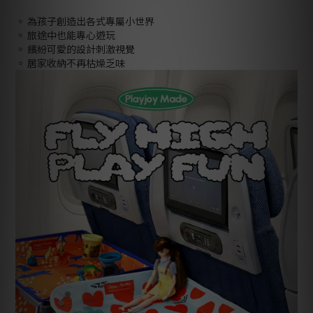
◦ 為孩子創造出各式專屬小世界
◦ 旅途中也能專心遊玩
◦ 繽紛可愛的設計刺激視覺
◦ 居家收納不再枯燥乏味