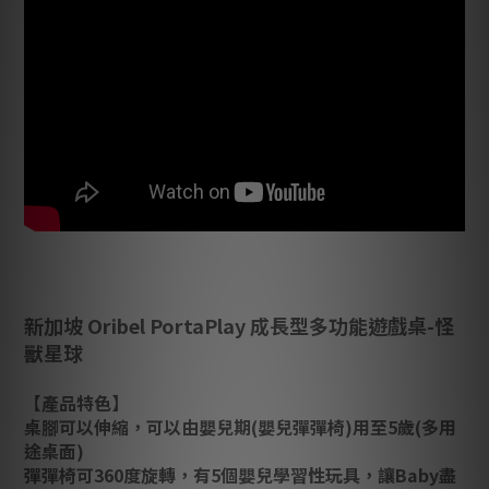
新加坡 Oribel PortaPlay 成長型多功能遊戲桌-怪
獸星球
【產品特色】
桌腳可以伸縮，可以由嬰兒期(嬰兒彈彈椅)用至5歲(多用
途桌面)
彈彈椅可360度旋轉，有5個嬰兒學習性玩具，讓Baby盡