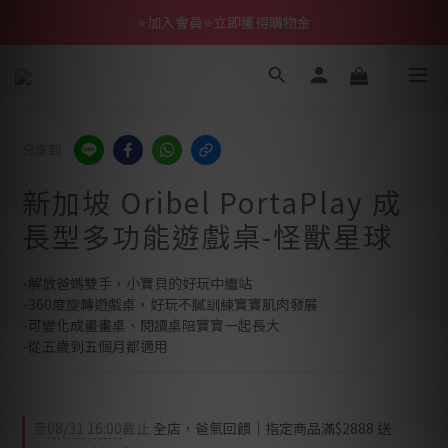
⭐加入會員⭐立即獲得購物金
分享到
新加坡 Oribel PortaPlay 成
長型多功能遊戲桌-怪獸星球
-解放爸媽雙手，小寶貝的好玩中繼站
-360度旋轉遊戲桌，好玩不膩訓練寶寶肌肉發展
-可變化成畫畫桌、閱讀桌陪寶寶一起長大
-從五歲到五個月都適用
至
08/31 16:00
截止
全店，爸氣回饋｜指定商品滿$2888 送