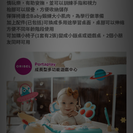
情玩樂，有助安撫，並可以訓練手指和視力
枱腳可以摺疊，方便收納儲存
彈彈椅適合Baby鍛練大小肌肉，為學行做準備
加上配件(已包括)可換成多用途學習桌面，桌腳可以伸縮
方便不同年齡階段使用
可加購小椅子(1套有2張)變成小飯桌或遊戲桌，2個小朋
友同時可用