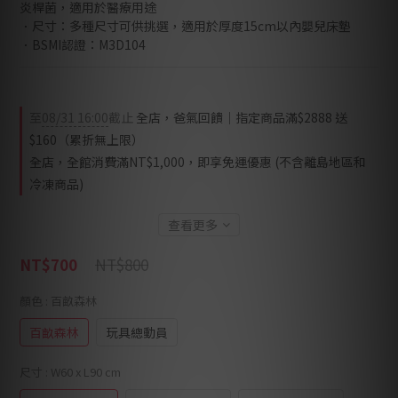
炎桿菌，適用於醫療用途
．尺寸：多種尺寸可供挑選，適用於厚度15cm以內嬰兒床墊
．BSMI認證：M3D104
至
08/31 16:00
截止
全店，爸氣回饋｜指定商品滿$2888 送
$160（累折無上限）
全店，全館消費滿NT$1,000，即享免運優惠 (不含離島地區和
冷凍商品)
查看更多
NT$800
NT$700
顏色
: 百畝森林
百畝森林
玩具總動員
尺寸
: W60 x L90 cm