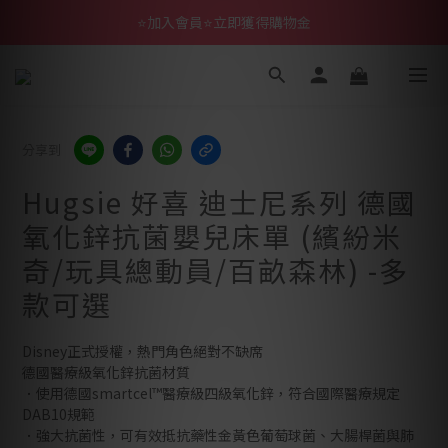
⭐加入會員⭐立即獲得購物金
分享到
Hugsie 好喜 迪士尼系列 德國
氧化鋅抗菌嬰兒床單 (繽紛米
奇/玩具總動員/百畝森林) -多
款可選
Disney正式授權，熱門角色絕對不缺席
德國醫療級氧化鋅抗菌材質
．使用德國smartcel™醫療級四級氧化鋅，符合國際醫療規定
DAB10規範
．強大抗菌性，可有效抵抗藥性金黃色葡萄球菌、大腸桿菌與肺