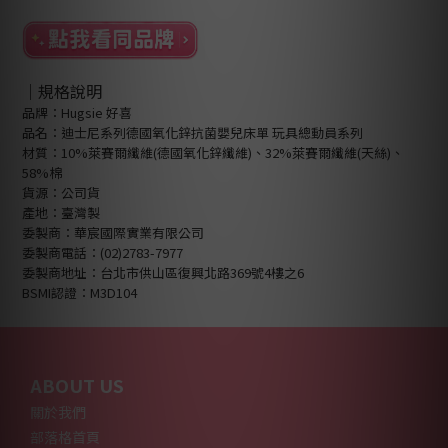
｜規格說明
品牌：Hugsie 好喜
品名：迪士尼系列德國氧化鋅抗菌嬰兒床單 玩具總動員系列
材質：10%萊賽爾纖維(德國氧化鋅纖維)、32%萊賽爾纖維(天絲)、
58%棉
貨源：公司貨
產地：臺灣製
委製商：華宸國際實業有限公司
委製商電話：(02)2783-7977
委製商地址：台北市供山區復興北路369號4樓之6
BSMI認證：M3D104
ABOUT US
關於我們
部落格首頁