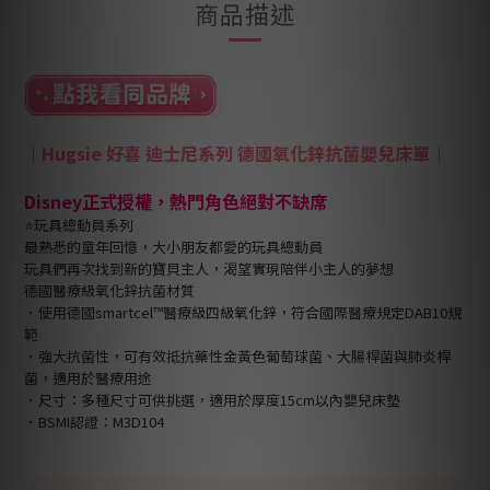
商品描述
｜
Hugsie 好喜 迪士尼系列 德國氧化鋅抗菌嬰兒床單
｜
Disney正式授權，熱門角色絕對不缺席
⭐玩具總動員系列
最熟悉的童年回憶，大小朋友都愛的玩具總動員
玩具們再次找到新的寶貝主人，渴望實現陪伴小主人的夢想
德國醫療級氧化鋅抗菌材質
．使用德國smartcel™醫療級四級氧化鋅，符合國際醫療規定DAB10規
範
．強大抗菌性，可有效抵抗藥性金黃色葡萄球菌、大腸桿菌與肺炎桿
菌，適用於醫療用途
．尺寸：多種尺寸可供挑選，適用於厚度15cm以內嬰兒床墊
．BSMI認證：M3D104