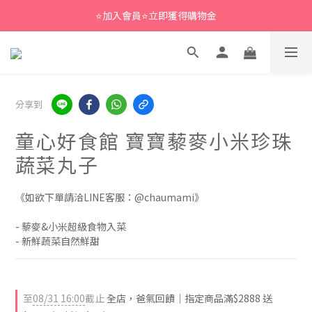
⭐加入會員⭐立即獲得購物金
分享到
童心好食館 寶寶藜麥小米珍珠
蔬菜丸子
《如欲下單請洽LINE客服：@chaumami》
- 藜麥&小米超級食物入菜
- 新鮮蔬菜自然鮮甜
至
08/31 16:00
截止
全店，爸氣回饋｜指定商品滿$2888 送