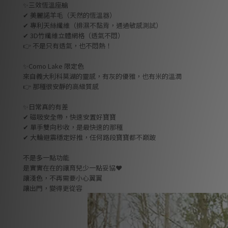
✨三效恆溫座艙
✔ 美麗諾羊毛（天然的恆溫器）
✔ 專利天絲纖維（排濕不黏背，通過敏感測試）
✔ 3D竹纖維立體網格（透氣不悶）
👉 不是只有透氣，也不悶熱！
✨Como Lake 限定色
來自義大利科莫湖的靈感，有灰的優雅，也有米的溫潤
👉 那種很安靜的高級質感
✨日常真的有差
✔ 磁吸安全帶，快速安置好寶寶
✔ 單手雙向秒收，是最快速的那種
✔ 大輪避震穩定好推，任何路段寶寶都不巔跛
不是多一點功能
是實實在在的讓育兒少一點妥協❤️
讓淺色，不再需要小心翼翼
讓出門，變得更從容