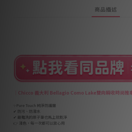
商品描述
｜
Chicco 義大利 Bellagio Como Lake雙向瞬收時尚
✨Pure Touch 純淨防護層
✔ 防污、防潑水
✔ 最難洗的原子筆也馬上就乾淨
👉 淺色，每一次都可以放心用