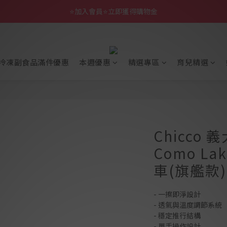
⭐加入會員⭐立即獲得購物金
冷凍副食品滿件優惠
本週優惠
精選專區
育兒精選
Chicco 義
Como L
車(旗艦款)
- 一擦即淨設計
- 透氣與溫度調節系統
- 穩定推行結構
- 單手操作設計