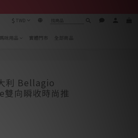
$
TWD
媽咪用品
實體門市
全部商品
大利 Bellagio
ake雙向瞬收時尚推