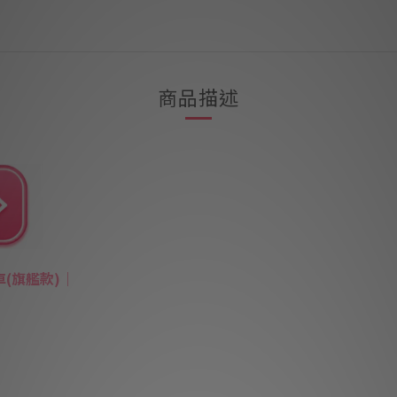
商品描述
推車(旗艦款)
｜