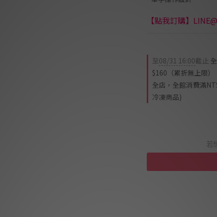
【點我訂購】LINE@c
至
08/31 16:00
截止
全
$160（累折無上限）
全店，全館消費滿NT$
冷凍商品)
若