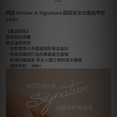
韓國 Mother-K Signature 圓弧安全幼童指甲剪
36M+
【產品特色】
告別剪肉恐懼
安全溫柔修剪
．針對寶寶小手圓潤弧形安全設計
．依成長階段打造的專屬衛生護理
．防滑好握機身 符合人體工學的寬大握柄
．適用年齡：36M+