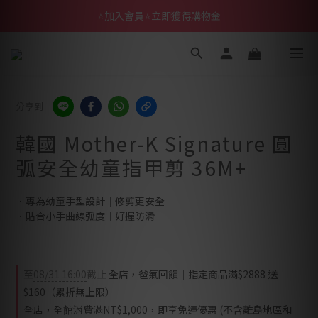
⭐加入會員⭐立即獲得購物金
分享到
韓國 Mother-K Signature 圓
弧安全幼童指甲剪 36M+
．專為幼童手型設計｜修剪更安全
．貼合小手曲線弧度｜好握防滑
至
08/31 16:00
截止
全店，爸氣回饋｜指定商品滿$2888 送
$160（累折無上限）
全店，全館消費滿NT$1,000，即享免運優惠 (不含離島地區和