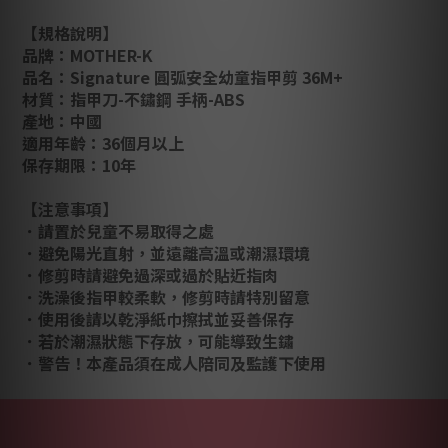
【規格說明】
品牌：MOTHER-K
品名：Signature 圓弧安全幼童指甲剪 36M+
材質：指甲刀-不鏽鋼 手柄-ABS
產地：中國
適用年齡：36個月以上
保存期限：10年
【注意事項】
．請置於兒童不易取得之處
．避免陽光直射，並遠離高溫或潮濕環境
．修剪時請避免過深或過於貼近指肉
．洗澡後指甲較柔軟，修剪時請特別留意
．使用後請以乾淨紙巾擦拭並妥善保存
．若於潮濕狀態下存放，可能導致生鏽
．警告！本產品須在成人陪同及監護下使用