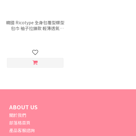
韓國 Ricotype 全身包覆型蝶型
包巾 袖子拉鍊款 輕薄透氣
Swaddlesack mesh -多款可選
ABOUT US
關於我們
部落格首頁
產品客服諮詢