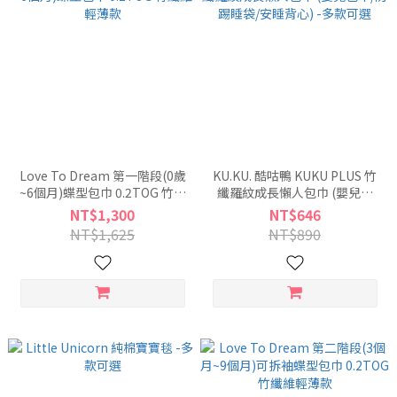
Love To Dream 第一階段(0歲
KU.KU. 酷咕鴨 KUKU PLUS 竹
~6個月)蝶型包巾 0.2TOG 竹纖
纖羅紋成長懶人包巾 (嬰兒包
維輕薄款
巾/防踢睡袋/安睡背心) -多款可
NT$1,300
NT$646
選
NT$1,625
NT$890