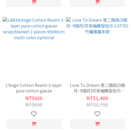
L'Ange Cotton Realm 3-layer
Love To Dream 第二階段(3個
pure cotton gauze
月~9個月)可拆袖蝶型包巾
wrap/blanket 2 pieces
1.0TOG竹纖維基本款
NT$620
NT$1,400
90x90cm multi-color
NT$830
NT$1,750
optional