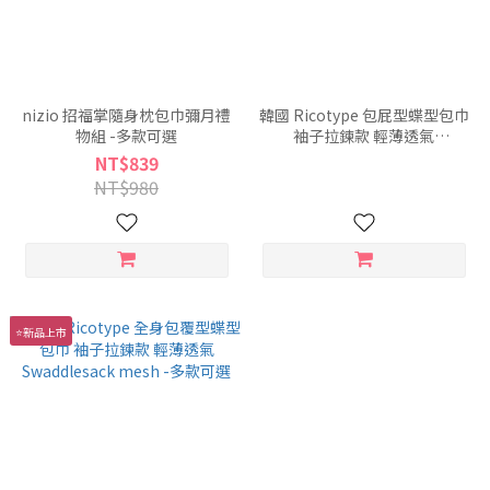
nizio 招福掌隨身枕包巾彌月禮
韓國 Ricotype 包屁型蝶型包巾
物組 -多款可選
袖子拉鍊款 輕薄透氣
Swaddlecut™ Openable ver.
NT$839
mesh -多款可選
NT$980
⭐新品上市