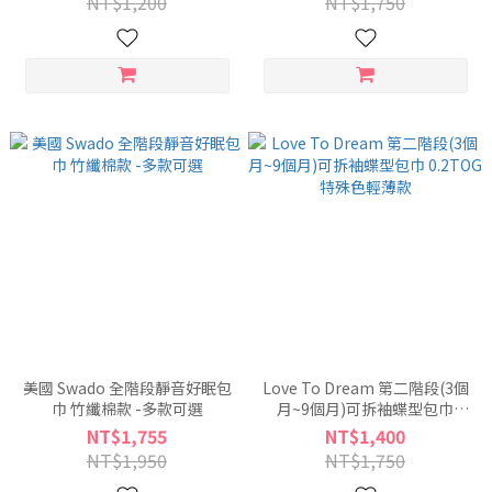
NT$1,200
NT$1,750
美國 Swado 全階段靜音好眠包
Love To Dream 第二階段(3個
巾 竹纖棉款 -多款可選
月~9個月)可拆袖蝶型包巾
0.2TOG 特殊色輕薄款
NT$1,755
NT$1,400
NT$1,950
NT$1,750