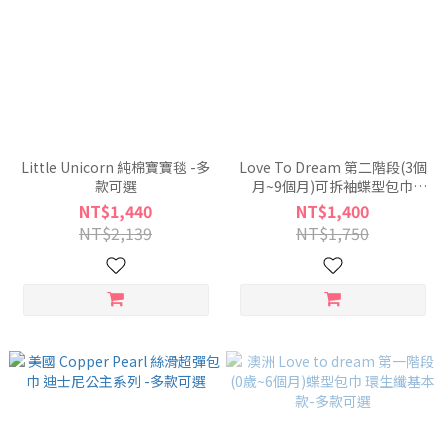
Little Unicorn 純棉寶寶毯 -多
Love To Dream 第二階段(3個
款可選
月~9個月)可拆袖蝶型包巾
0.2TOG 竹纖維輕薄款
NT$1,440
NT$1,400
NT$2,139
NT$1,750