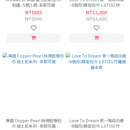
肚圍 -S號/L號-多款可選
~6個月)蝶型包巾 1.0TOG 特殊
色基本款
NT$855
NT$1,300
NT$990
NT$1,625
美國 Copper Pearl 絲滑超彈包
Love To Dream 第一階段(0歲
巾 迪士尼系列 -多款可選
~6個月)蝶型包巾 1.0TOG 竹纖