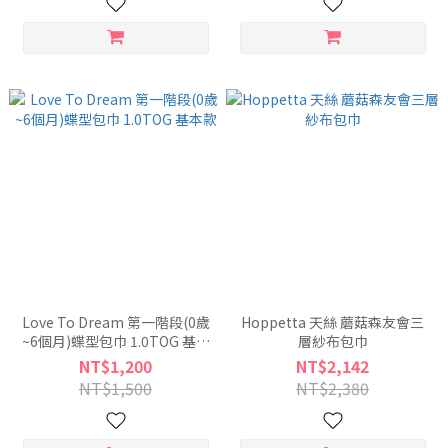
Love To Dream 第一階段(0歲
Hoppetta 天絲 蘑菇森友會三
~6個月)蝶型包巾 1.0TOG 基本
層紗布包巾
款
NT$1,200
NT$2,142
NT$1,500
NT$2,380