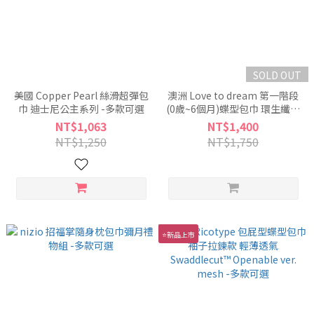
SOLD OUT
美國 Copper Pearl 絲滑超彈包
澳洲 Love to dream 第一階段
巾 迪士尼公主系列 -多款可選
(0歲~6個月)蝶型包巾 環生纖基
本款-多款可選
NT$1,063
NT$1,400
NT$1,250
NT$1,750
⭐新品上市