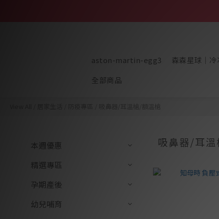
aston-martin-egg3
森森星球｜冷
全部商品
View All
/
居家生活
/
防疫專區
/
吸鼻器/耳溫槍/額溫槍
吸鼻器/耳溫
本週優惠
精選專區
孕期產後
幼兒哺育