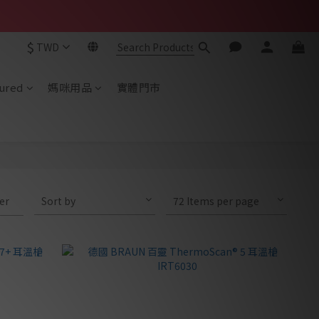
$
TWD
ured
媽咪用品
實體門市
ter
Sort by
72 Items per page