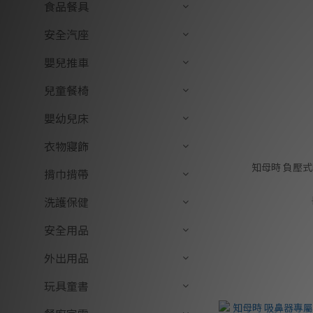
食品餐具
安全汽座
嬰兒推車
兒童餐椅
嬰幼兒床
衣物寢飾
知母時 負壓
揹巾揹帶
洗護保健
安全用品
外出用品
玩具童書