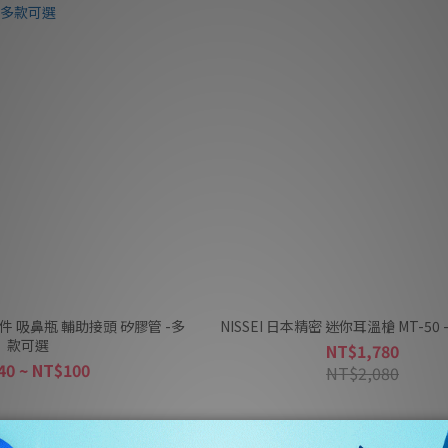
 吸鼻瓶 輔助接頭 矽膠管 -多
NISSEI 日本精密 迷你耳溫槍 MT-50
款可選
NT$1,780
40 ~ NT$100
NT$2,080