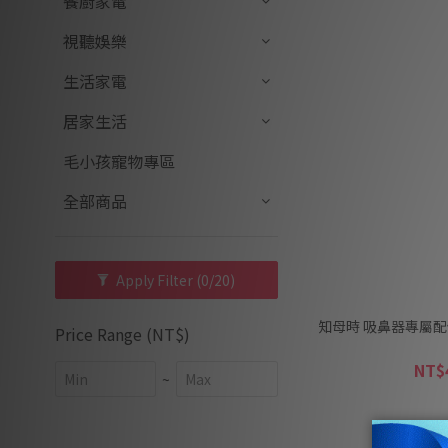
餐廚家電
視聽娛樂
生活家電
居家生活
毛小孩寵物專區
全部商品
Apply Filter
(0/20)
知母時 吸鼻器專屬配件
Price Range (NT$)
NT$
~