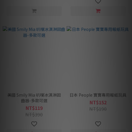
美國 Smily Mia 叭噗冰淇淋固
日本 People 寶寶專用報紙玩具
齒器-多款可選
NT$152
NT$119
NT$190
NT$390