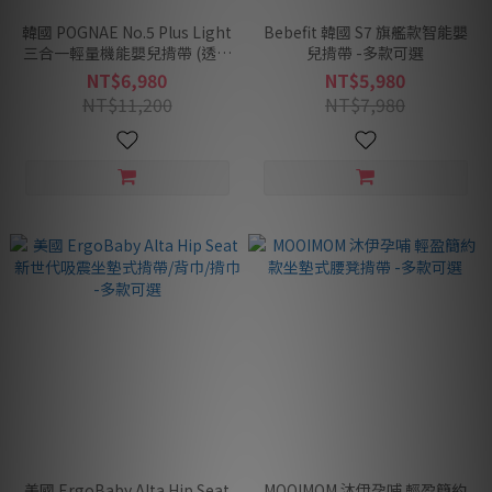
韓國 POGNAE No.5 Plus Light
Bebefit 韓國 S7 旗艦款智能嬰
三合一輕量機能嬰兒揹帶 (透氣
兒揹帶 -多款可選
耐磨抗污/韓國腰凳/嬰兒揹巾/
NT$6,980
NT$5,980
新生兒揹巾/背巾/嬰兒背巾/彌
NT$11,200
NT$7,980
月禮) -多款可選
美國 ErgoBaby Alta Hip Seat
MOOIMOM 沐伊孕哺 輕盈簡約