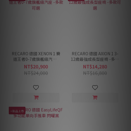
RECARO 德國 XENON 1 賽
RECARO 德國 AXION 1 3-
道王者0-7歲旗艦級汽座 -
12歲最強成長型座椅 -多款
多款可選
可選
NT$20,900
NT$14,280
NT$24,000
NT$16,800
⭐新品上市