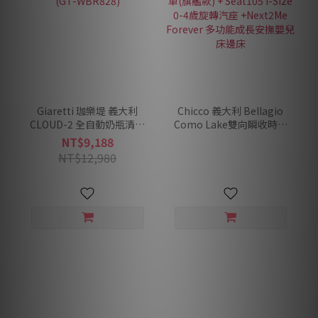
Giaretti 珈樂堤 義大利
Chicco 義大利 Bellagio
CLOUD-2 全自動奶瓶清洗
Como Lake雙向瞬收時尚
機 (GT-WBR828)
推車(旗艦款) + Seat105 i-
NT$9,188
Size 0-4歲旋轉汽座
NT$12,980
+Next2Me Forever 多功能
成長安撫嬰兒床邊床