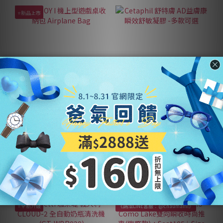
⭐新品上市
PLAYJOY I 機上型遊戲桌收
Cetaphil 舒特膚 AD益膚康
納包 Airplane Bag
瞬效舒敏凝膠 -多款可選
NT$918
NT$712 ~ NT$1,330
NT$1,020
NT$1,780
⭐全新升級
《請洽LINE客服：@chaumami》