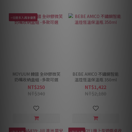
⭐任選多入再享優惠
MOYUUM 韓國 全矽膠微笑
BEBE AMICO 不鏽鋼智能
奶嘴收納盒組 -多款可選
溫控恆溫保溫瓶 350ml
NT$250
NT$1,422
NT$340
NT$2,180
⭐新品上市
⭐新品上市