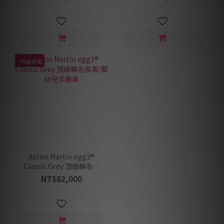
⭐限量68組
Aston Martin egg3®
Classic Grey 頂級聯名推
車/嬰幼兒手推車
NT$82,000