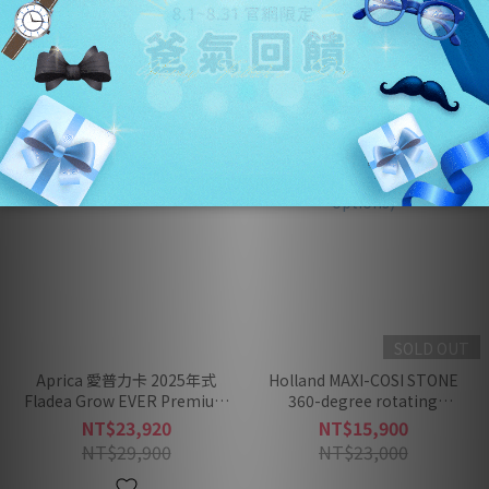
⭐新品上市
SOLD OUT
Aprica 愛普力卡 2025年式
Holland MAXI-COSI STONE
Fladea Grow EVER Premium
360-degree rotating
ISOFIX 0-4歲平躺汽座 -多款可
newborn growth seat (0-4
NT$23,920
NT$15,900
選
years old) (2 options)
NT$29,900
NT$23,000