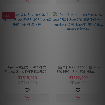
⭐新品上市
Aprica 愛普力卡 2025年式
【組合】MAXI-COSI 荷蘭 Mica
Fladea Grow EVER ISOFIX 0-4
360 PRO i-Size 智能滑軌旋轉
歲平躺汽座 -多款可選
汽座+unilove 英國 Hopo多功
NT$19,920
NT$22,999
能孕哺三麗鷗聯名款枕組
NT$24,900
NT$26,290