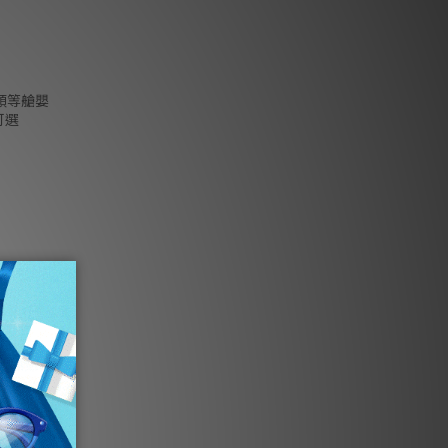
n 頭等艙嬰
可選