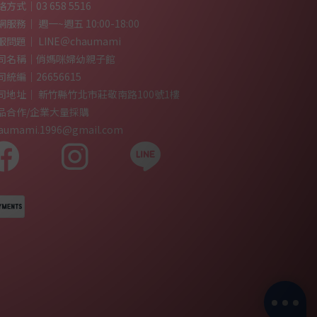
方式｜03 658 5516
服務｜ 週一~週五 10:00-18:00
服問題｜ LINE＠chaumami
司名稱｜俏媽咪婦幼親子館
司統編｜26656615
司地址｜ 新竹縣竹北市莊敬南路100號1樓
品合作/企業大量採購
aumami.1996@gmail.com