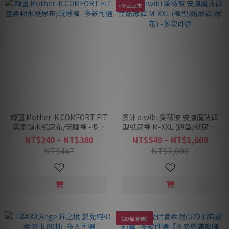
⭐新品上市
韓國 Mother-K COMFORT FIT
澳洲 aiwibi 愛薇彼 安撫魔法褲
雲柔鎖水紙尿布/玩睡褲 -多款
型紙尿褲 M-XXL (褲型/紙尿褲/
可選
尿布) -多款可選
NT$240 ~ NT$380
NT$549 ~ NT$1,609
NT$447
NT$3,000
【20抽 箱購】