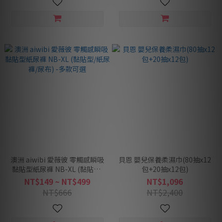
澳洲 aiwibi 愛薇彼 零觸感瞬吸
貝恩 嬰兒保養柔濕巾(80抽x12
黏貼型紙尿褲 NB-XL (黏貼型/
包+20抽x12包)
紙尿褲/尿布) -多款可選
NT$149 ~ NT$499
NT$1,096
NT$666
NT$2,400