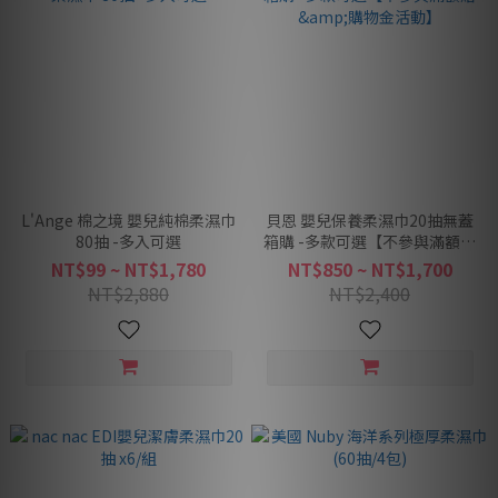
L'Ange 棉之境 嬰兒純棉柔濕巾
貝恩 嬰兒保養柔濕巾20抽無蓋
80抽 -多入可選
箱購 -多款可選【不參與滿額贈
&購物金活動】
NT$99 ~ NT$1,780
NT$850 ~ NT$1,700
NT$2,880
NT$2,400