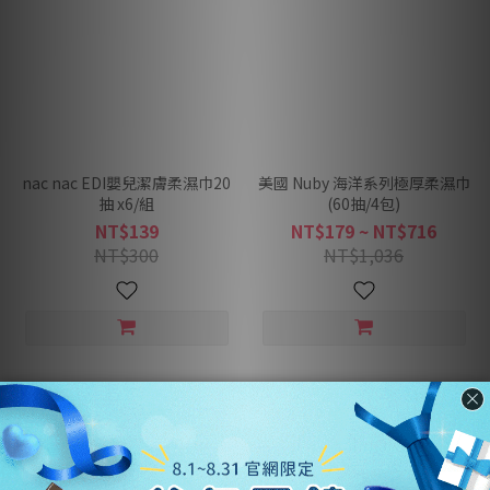
nac nac EDI嬰兒潔膚柔濕巾20
美國 Nuby 海洋系列極厚柔濕巾
抽 x6/組
(60抽/4包)
NT$139
NT$179 ~ NT$716
NT$300
NT$1,036