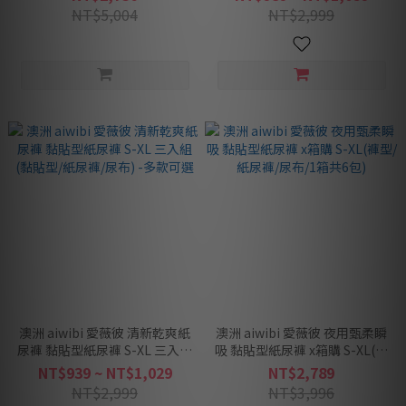
NT$5,004
NT$2,999
澳洲 aiwibi 愛薇彼 清新乾爽紙
澳洲 aiwibi 愛薇彼 夜用甄柔瞬
尿褲 黏貼型紙尿褲 S-XL 三入組
吸 黏貼型紙尿褲 x箱購 S-XL(褲
(黏貼型/紙尿褲/尿布) -多款可
型/紙尿褲/尿布/1箱共6包)
NT$939 ~ NT$1,029
NT$2,789
選
NT$2,999
NT$3,996