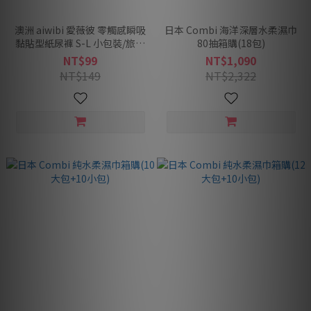
澳洲 aiwibi 愛薇彼 零觸感瞬吸
日本 Combi 海洋深層水柔濕巾
黏貼型紙尿褲 S-L 小包裝/旅行
80抽箱購(18包)
組(黏貼型/紙尿褲/尿布/小包裝/
NT$99
NT$1,090
旅行) -多款可選
NT$149
NT$2,322