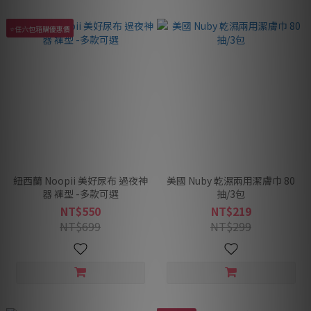
⭐任六包箱購優惠價
紐西蘭 Noopii 美好尿布 過夜神
美國 Nuby 乾濕兩用潔膚巾 80
器 褲型 -多款可選
抽/3包
NT$550
NT$219
NT$699
NT$299