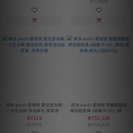
NT$699
澳洲 aiwibi 愛薇彼 嬰兒游泳褲/
澳洲 aiwibi 愛薇彼 零觸感瞬吸
一次性泳褲/游泳尿布/夏季游泳
褲型紙尿褲 x箱購 M-XXL (褲型/
紙尿褲 -多款可選
紙尿褲/尿布/1箱共5包)
NT$19
NT$2,129
NT$99
NT$3,330