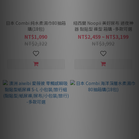
日本 Combi 純水柔濕巾80抽箱
紐西蘭 Noopii 美好尿布 過夜神
購(18包)
器 黏貼型 褲型 箱購 -多款可選
NT$1,090
NT$2,459 ~ NT$3,199
NT$2,322
NT$3,992