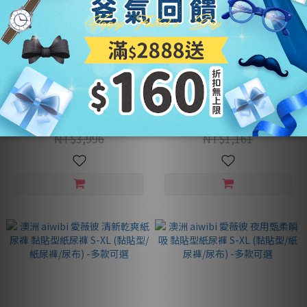
澳洲 aiwibi 愛薇彼 零觸感瞬吸
日本 Combi 純水柔濕巾80抽3
黏貼型紙尿褲 x箱購 S-XL(黏貼
入 -多入可選
型/紙尿褲/尿布/1箱共6包)
NT$2,819
NT$189 ~ NT$567
NT$3,996
NT$1,161