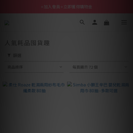
⭐加入會員⭐立即獲得購物金
人氣耗品囤貨趣
篩選
商品排序
每頁顯示 72 個