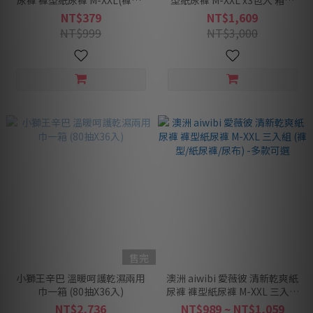
尿褲 褲型紙尿褲 M-XXL(褲型/
型紙尿褲 M-XXL x3包入 箱購
紙尿褲/尿布) -多款可選
(褲型/紙尿褲/尿布) -多款可選
NT$379
NT$1,609
NT$999
NT$3,000
售完
小獅王辛巴 溫暖呵護乾濕兩用
澳洲 aiwibi 愛薇彼 清新乾爽紙
巾一箱 (80抽X36入)
尿褲 褲型紙尿褲 M-XXL 三入組
(褲型/紙尿褲/尿布) -多款可選
NT$2,736
NT$989 ~ NT$1,059