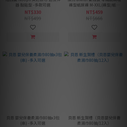
器 黏貼型 -多款可選
褲型紙尿褲 M-XXL(褲型/紙尿
褲/尿布) -多款可選
NT$330
NT$459
NT$499
NT$666
貝恩 嬰兒保養柔濕巾80抽x3包
貝恩 新生賀禮（貝恩嬰兒保養
(串) -多入可選
柔濕巾80抽/12入）