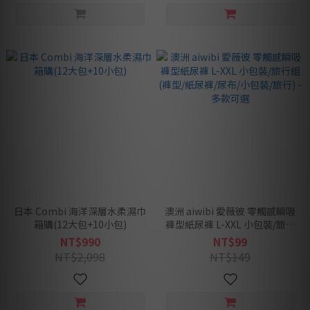
日本 Combi 海洋深層水柔濕巾
澳洲 aiwibi 愛薇彼 零觸感瞬吸
箱購(12大包+10小包)
褲型紙尿褲 L-XXL 小包裝/旅行
組(褲型/紙尿褲/尿布/小包裝/旅
NT$990
NT$99
行) -多款可選
NT$2,098
NT$149