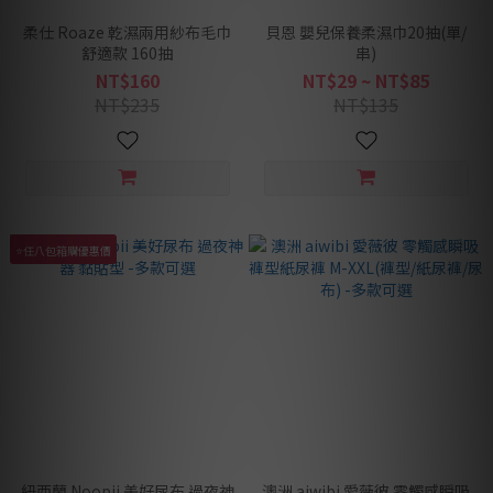
柔仕 Roaze 乾濕兩用紗布毛巾
貝恩 嬰兒保養柔濕巾20抽(單/
舒適款 160抽
串)
NT$160
NT$29 ~ NT$85
NT$235
NT$135
⭐任八包箱購優惠價
紐西蘭 Noopii 美好尿布 過夜神
澳洲 aiwibi 愛薇彼 零觸感瞬吸