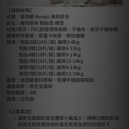
【規格說明】
品牌：紐西蘭 Noopii 美好尿布
品名：美好尿布
黏貼型 褲型
材質/成分：FSC認證環保紙漿、不織布、高分子吸收體、
親膚柔性面紙、麥蘆卡純露、彈性纖維
規格
：
黏貼2號(24片/袋) 適用3-6kg
黏貼3號(20片/袋) 適用6-11kg
黏貼4號(18片/袋) 適用9-14kg
黏貼5號(16片/袋) 適用12-18kg
褲型4號(32片/袋) 適用9-14kg
褲型5號(30片/袋) 適用12-18kg
產地：紐西蘭原料把關，授權中國組裝製造
適用年齡：新生兒適用
保存期限：3年
貨源：公司貨
【注意事項】
避免包裝開封後灰塵或小蟲進入，請將已開封的包
裝袋及紙尿褲存放於衛生乾爽及密封的環境下