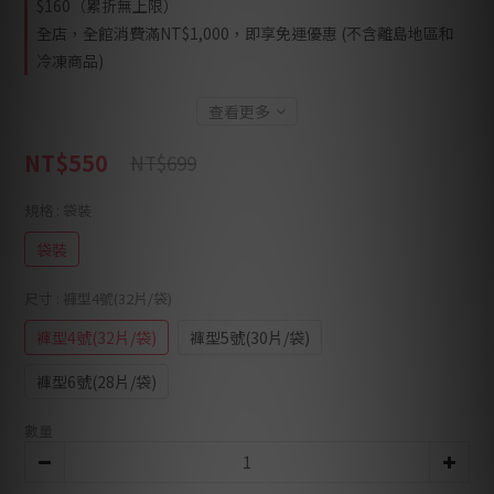
$160（累折無上限）
全店，全館消費滿NT$1,000，即享免運優惠 (不含離島地區和
冷凍商品)
查看更多
NT$550
NT$699
規格
: 袋裝
袋裝
尺寸
: 褲型4號(32片/袋)
褲型4號(32片/袋)
褲型5號(30片/袋)
褲型6號(28片/袋)
數量