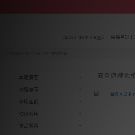
Aston Martin egg3
森森星球｜
全部商品
/
安全用品
/
安全遊戲地墊
安全遊戲地
本週優惠
精選專區
孕期產後
幼兒哺育
食品餐具