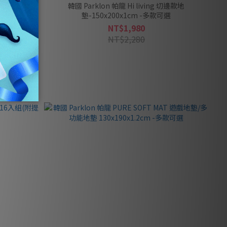
戲地墊 Plus
韓國 Parklon 帕龍 Hi living 切邊款地
墊-150x200x1cm -多款可選
NT$1,980
NT$2,280