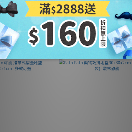
紋色地墊 50x50x2cm 4入組 淺
Mang Mang 小鹿蔓蔓 兒童組合式抗菌遊
木紋
-多款可選
NT$999
NT$7,480
NT$1,580
NT$8,300