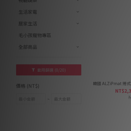
視聽娛樂
生活家電
居家生活
毛小孩寵物專區
全部商品
套用篩選
(0/20)
韓國 ALZiPmat 
價格 (NT$)
NT$2,3
~