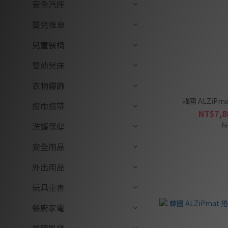
安全汽座
嬰兒推車
兒童餐椅
嬰幼兒床
衣物寢飾
揹巾揹帶
NT$7,8
N
洗護保健
安全用品
外出用品
玩具童書
餐廚家電