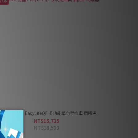
品上市
ECARO 德國 EasyLifeQF 多功能單向手推車 閃曜黑
NT$15,725
NT$18,500