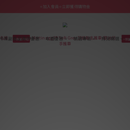
⭐加入會員⭐立即獲得購物金
冷凍副食品滿件優惠
本週優惠
精選專區
育兒精選
⭐限量70組
⭐限