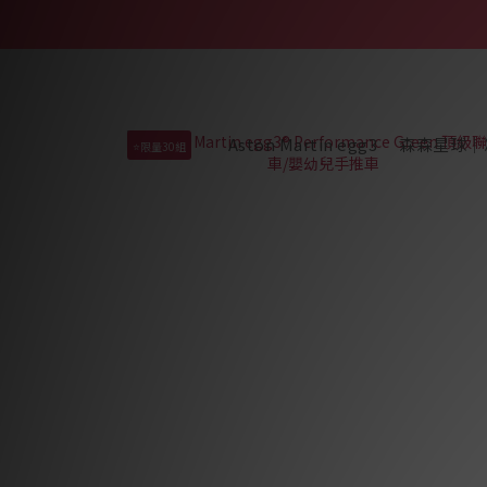
Aston Martin egg3
森森星球｜
⭐限量30組