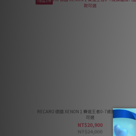
⭐新品上市
RECARO 德國 XENON 1 賽道王者0-7歲旗艦級汽座 
可選
NT$20,900
NT$24,000