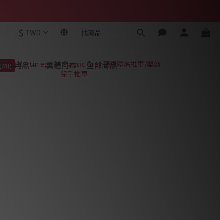
$
TWD
媽咪用品
實體門市
全部商品
量68組