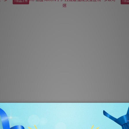
⭐新品上市
⭐新
-多款
RECARO 德國 AXION 1 3-12歲最強成長型座椅 -多款可選
R
NT$14,280
NT$16,800