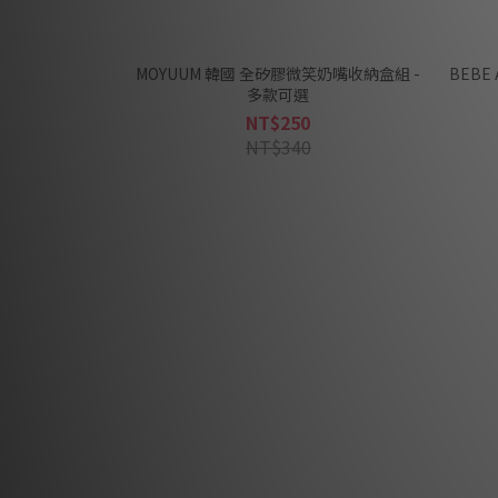
MOYUUM 韓國 全矽膠微笑奶嘴收納盒組 -
BEB
多款可選
NT$250
NT$340