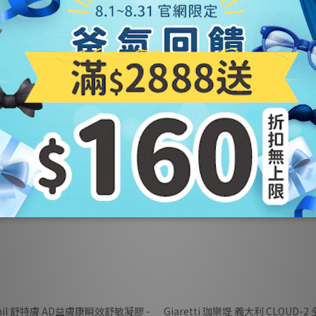
⭐全新升級
phil 舒特膚 AD益膚康瞬效舒敏凝膠 -
Giaretti 珈樂堤 義大利 CLOUD-