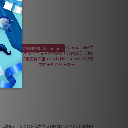
《請洽LINE客服：@chaumami》
2 全自動奶
Chicco 義大利 Bellagio Como Lake雙向