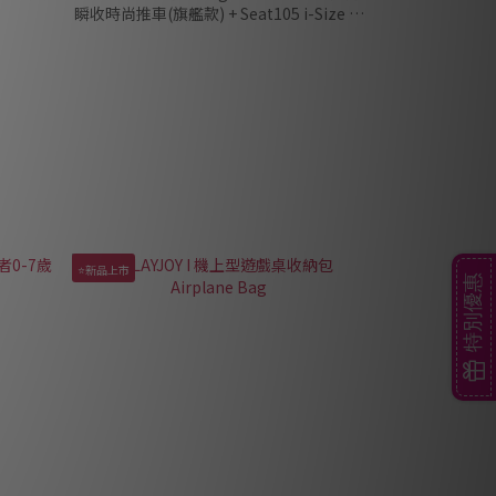
瞬收時尚推車(旗艦款) + Seat105 i-Size 0-
4歲旋轉汽座 +Next2Me Forever 多功能成
長安撫嬰兒床邊床
⭐新品上市
特別優惠