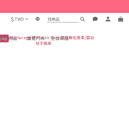
$
TWD
媽咪用品
實體門市
全部商品
量68組