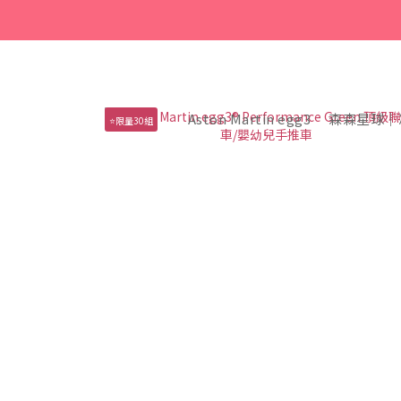
Aston Martin egg3
森森星球｜
⭐限量30組