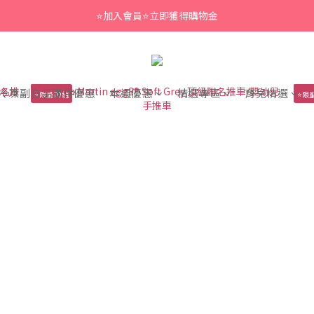
⭐加入會員⭐立即獲得購物金
冷凍副食品滿件優惠
本週優惠
精選專區
育兒精選
⭐限量70組
⭐限