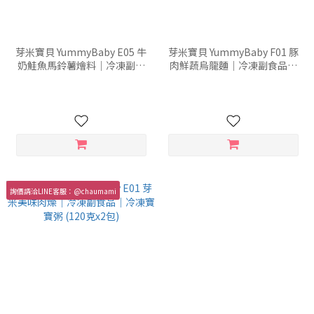
芽米寶貝 YummyBaby E05 牛
芽米寶貝 YummyBaby F01 豚
奶鮭魚馬鈴薯燴料｜冷凍副食
肉鮮蔬烏龍麵｜冷凍副食品｜
品｜冷凍寶寶粥 (120克x2包)
冷凍寶寶粥 (150克x2包)
詢價請洽LINE客服：@chaumami