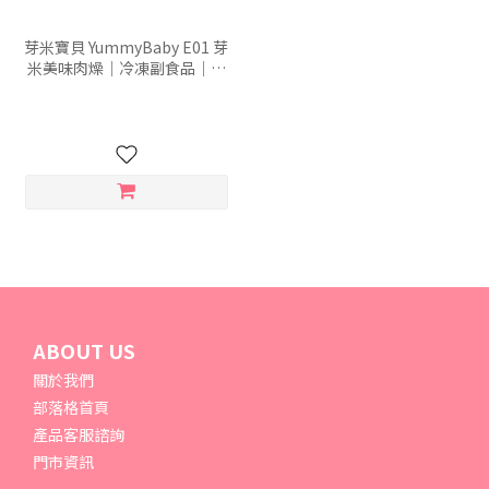
芽米寶貝 YummyBaby E01 芽
米美味肉燥｜冷凍副食品｜冷
凍寶寶粥 (120克x2包)
ABOUT US
關於我們
部落格首頁
產品客服諮詢
門市資訊