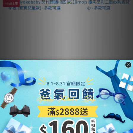
⭐新品上市
韓國 Hiyokobaby 莫代爾鋪棉
10mois 銀河星彩二層紗防踢背
四季被 (寶寶兒童款) -多款可選
心 -多款可選
NT$2,280
NT$1,512 ~ NT$1,692
NT$2,280
NT$1,880