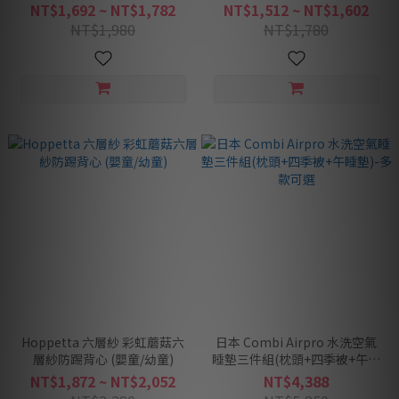
童/幼童)
NT$1,692 ~ NT$1,782
NT$1,512 ~ NT$1,602
NT$1,980
NT$1,780
Hoppetta 六層紗 彩虹蘑菇六
日本 Combi Airpro 水洗空氣
層紗防踢背心 (嬰童/幼童)
睡墊三件組(枕頭+四季被+午睡
墊)-多款可選
NT$1,872 ~ NT$2,052
NT$4,388