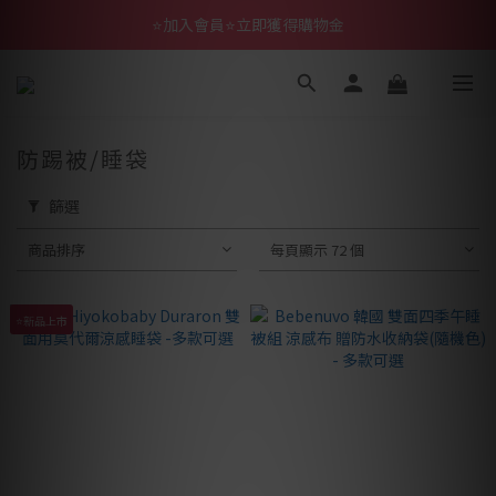
⭐加入會員⭐立即獲得購物金
防踢被/睡袋
篩選
商品排序
每頁顯示 72 個
⭐新品上市