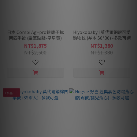
日本 Combi Ag+pro銀離子抗
Hiyokobaby I 莫代爾網眼可愛
菌四季被 (蠟筆點點-星星黃)
動物枕 (基本 50*30) -多款可選
NT$1,875
NT$1,380
NT$2,500
NT$1,380
⭐新品上市