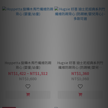
Hoppetta 旋轉木馬竹纖維防踢
Hugsie 好喜 迪士尼經典系列竹
背心 (嬰童/幼童)
纖維防踢背心 (防踢被/嬰兒背
心) -多款可選
NT$1,422 ~ NT$1,512
NT$1,360
NT$1,680
NT$1,360