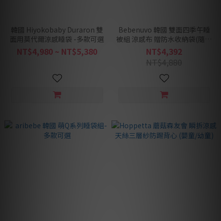
韓國 Hiyokobaby Duraron 雙
Bebenuvo 韓國 雙面四季午睡
面用莫代爾涼感睡袋 -多款可選
被組 涼感布 贈防水收納袋(隨機
色) - 多款可選
NT$4,980 ~ NT$5,380
NT$4,392
NT$4,880