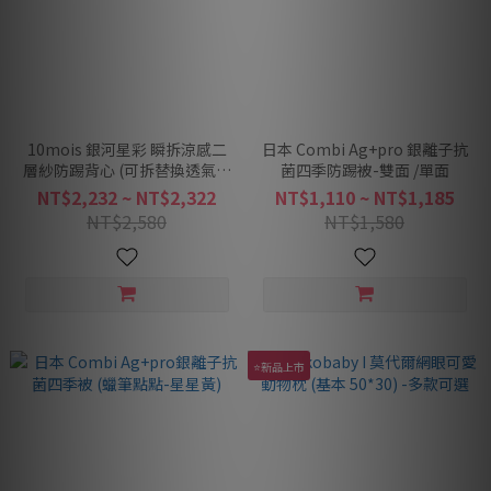
10mois 銀河星彩 瞬拆涼感二
日本 Combi Ag+pro 銀離子抗
層紗防踢背心 (可拆替換透氣排
菌四季防踢被-雙面 /單面
汗網眼布) -多款可選
NT$2,232 ~ NT$2,322
NT$1,110 ~ NT$1,185
NT$2,580
NT$1,580
⭐新品上市