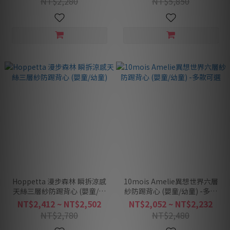
NT$2,280
NT$5,850
Hoppetta 漫步森林 瞬拆涼感
10mois Amelie異想世界六層
天絲三層紗防踢背心 (嬰童/幼
紗防踢背心 (嬰童/幼童) -多款
童)
可選
NT$2,412 ~ NT$2,502
NT$2,052 ~ NT$2,232
NT$2,780
NT$2,480