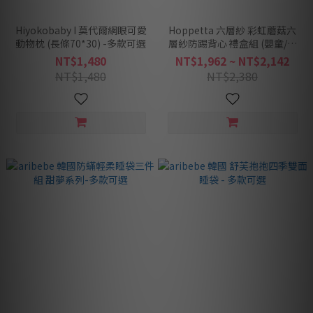
Hiyokobaby I 莫代爾網眼可愛
Hoppetta 六層紗 彩虹蘑菇六
動物枕 (長條70*30) -多款可選
層紗防踢背心 禮盒組 (嬰童/幼
童)
NT$1,480
NT$1,962 ~ NT$2,142
NT$1,480
NT$2,380