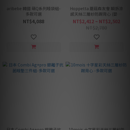
aribebe 韓國 萌Q系列睡袋組-
Hoppetta 蘑菇森友會 瞬拆涼
多款可選
感天絲三層紗防踢背心 (嬰童/
幼童)
NT$4,088
NT$2,412 ~ NT$2,502
NT$2,780
日本 Combi Ag+pro 銀離子抗
10mois 十字星彩天絲三層紗防